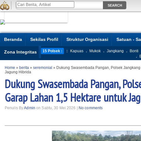
Beranda
Sekilas Profil
Struktur Organisasi
Satuan - S
15 Polsek :
:
Kapuas
.
Mukok
.
Jangkang
.
Bonti
Zona Integritas
.
Home
»
berita
»
seremonial
»
Dukung Swasembada Pangan, Polsek Jangkang G
Jagung Hibrida
Dukung Swasembada Pangan, Pols
Garap Lahan 1,5 Hektare untuk Jag
Penulis By
Admin
on Sabtu, 30 Mei 2026 |
No comments