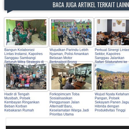
BACA JUGA ARTIKEL TERKAIT LAIN
Bangun Kolaborasi
Wujudkan Parindu Lebih
Perkuat Sinergi Linta
Lintas Instansi, Kapolres
Nyaman, Polisi Amankan
Sektor, Kapolres
Sanggau Sambangi
Belasan Motor
Sanggau Jalankan
Seluruh Mitra Strategis di
Berknalpot Brong
Safari Silaturahmi ke
Entikong
Forkopimda, Tokoh
Agama, OPD hingga
Bulog
Hadir di Tengah
Forkopimcam Toba
Wujud Nyata Ketaha
Musibah, Polsek
Sosialisasikan
Pangan, Polsek
Kembayan Ringankan
Penggunaan Jalan
Sekayam Panen Jag
Beban Korban
Alternatif Baru,
Hibrida dengan
Kebakaran Rumah
Keselamatan Warga Jadi
Produktivitas Tinggi
Prioritas Utama