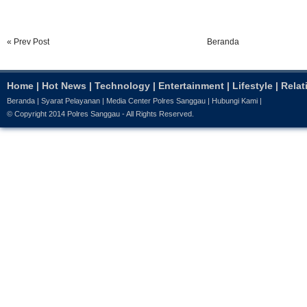
« Prev Post
Beranda
Home
|
Hot News
|
Technology
|
Entertainment
|
Lifestyle
|
Relat
Beranda
|
Syarat Pelayanan
|
Media Center Polres Sanggau
|
Hubungi Kami
|
© Copyright 2014
Polres Sanggau
- All Rights Reserved.