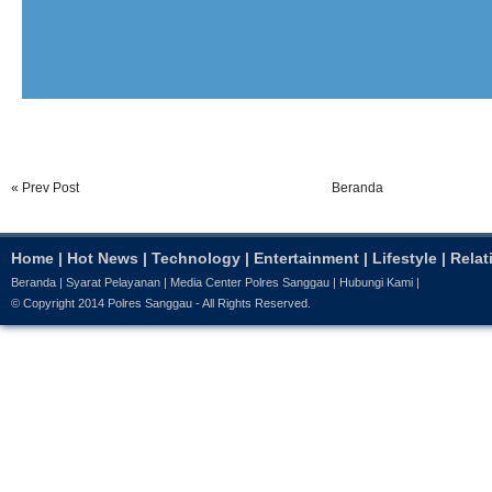
« Prev Post
Beranda
Home
|
Hot News
|
Technology
|
Entertainment
|
Lifestyle
|
Relat
Beranda
|
Syarat Pelayanan
|
Media Center Polres Sanggau
|
Hubungi Kami
|
© Copyright 2014
Polres Sanggau
- All Rights Reserved.