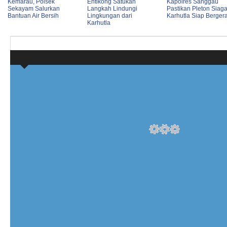
Kemarau, Polsek
Entikong Satukan
Kapolres Sanggau
Sekayam Salurkan
Langkah Lindungi
Pastikan Pleton Siag
Bantuan Air Bersih
Lingkungan dari
Karhutla Siap Berger
Karhutla