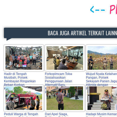
BACA JUGA ARTIKEL TERKAIT LAIN
Hadir di Tengah
Forkopimcam Toba
Wujud Nyata Ketaha
Musibah, Polsek
Sosialisasikan
Pangan, Polsek
Kembayan Ringankan
Penggunaan Jalan
Sekayam Panen Jag
Beban Korban
Alternatif Baru,
Hibrida dengan
Kebakaran Rumah
Keselamatan Warga Jadi
Produktivitas Tinggi
Prioritas Utama
Peduli Warga di Tengah
Dari Apel Siaga,
Hadapi Musim Kemar