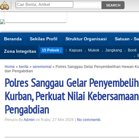
Beranda
Sekilas Profil
Struktur Organisasi
Satuan - S
15 Polsek :
:
Kapuas
.
Mukok
.
Jangkang
.
Bonti
Zona Integritas
.
Home
»
berita
»
seremonial
»
Polres Sanggau Gelar Penyembelihan Hewan Kur
dan Pengabdian
Polres Sanggau Gelar Penyembeli
Kurban, Perkuat Nilai Kebersamaan
Pengabdian
Penulis By
Admin
on Rabu, 27 Mei 2026 |
No comments