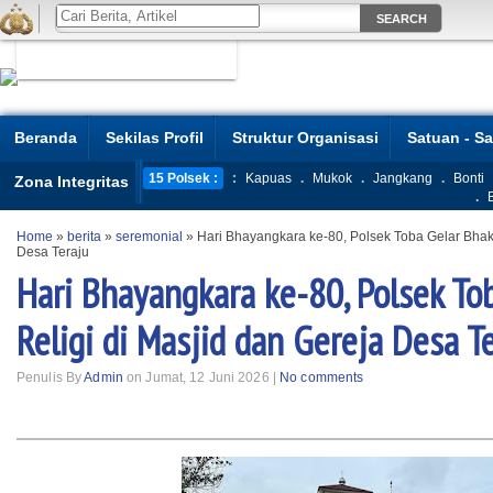
Beranda
Sekilas Profil
Struktur Organisasi
Satuan - S
15 Polsek :
:
Kapuas
.
Mukok
.
Jangkang
.
Bonti
Zona Integritas
.
Home
»
berita
»
seremonial
»
Hari Bhayangkara ke-80, Polsek Toba Gelar Bhakt
Desa Teraju
Hari Bhayangkara ke-80, Polsek To
Religi di Masjid dan Gereja Desa T
Penulis By
Admin
on Jumat, 12 Juni 2026 |
No comments