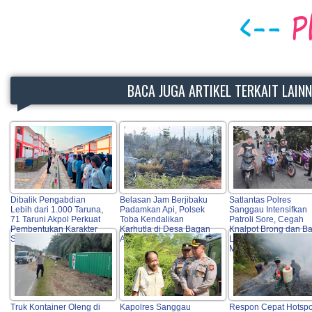
BACA JUGA ARTIKEL TERKAIT LAIN
Dibalik Pengabdian
Belasan Jam Berjibaku
Satlantas Polres
Lebih dari 1.000 Taruna,
Padamkan Api, Polsek
Sanggau Intensifkan
71 Taruni Akpol Perkuat
Toba Kendalikan
Patroli Sore, Cegah
Pembentukan Karakter
Karhutla di Desa Bagan
Knalpot Brong dan B
Siswa Sekolah Rakyat
Asam
Liar Demi Keselamat
Masyarakat
Truk Kontainer Oleng di
Kapolres Sanggau
Respon Cepat Hotspo