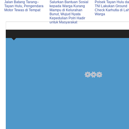
Jalan Batang Tarang–
Salurkan Bantuan Sosial
Polsek Tayan Hulu d
Tayan Hulu, Pengendara
kepada Warga Kurang
TNI Lakukan Ground
Motor Tewas di Tempat
Mampu di Kelurahan
Check Karhutla di La
Bunut, Wujud Nyata
Warga
Kepedulian Polri Hadir
untuk Masyarakat