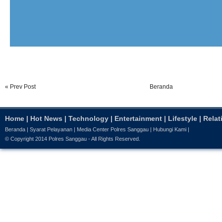
« Prev Post
Beranda
Home
|
Hot News
|
Technology
|
Entertainment
|
Lifestyle
|
Relat
Beranda
|
Syarat Pelayanan
|
Media Center Polres Sanggau
|
Hubungi Kami
|
© Copyright 2014
Polres Sanggau
- All Rights Reserved.