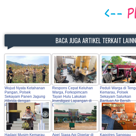
BACA JUGA ARTIKEL TERKAIT LAIN
Wujud Nyata Ketahanan
Respons Cepat Keluhan
Peduli Warga di Ten
Pangan, Polsek
Warga, Forkopimcam
Kemarau, Polsek
Sekayam Panen Jagung
Tayan Hulu Lakukan
Sekayam Salurkan
Hibrida dengan
Investigasi Lapangan di
Bantuan Air Bersih
Produktivitas Tinggi
DAS Lape
Hadapi Musim Kemarau,
Apel Siaga Api Digelar di
Kapolres Sanggau