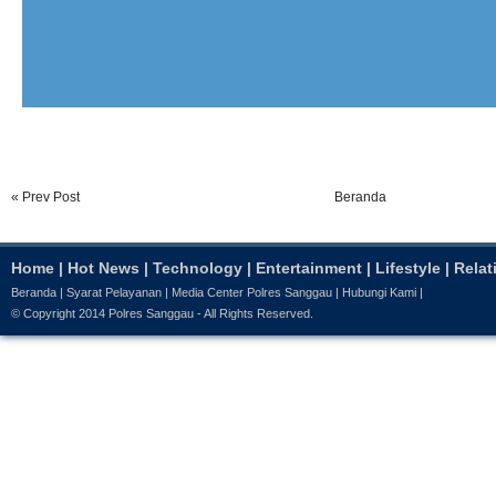
« Prev Post
Beranda
Home
|
Hot News
|
Technology
|
Entertainment
|
Lifestyle
|
Relat
Beranda
|
Syarat Pelayanan
|
Media Center Polres Sanggau
|
Hubungi Kami
|
© Copyright 2014
Polres Sanggau
- All Rights Reserved.