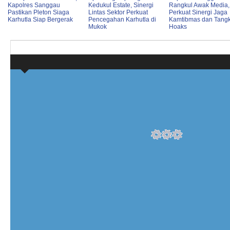
Kapolres Sanggau
Kedukul Estate, Sinergi
Rangkul Awak Media,
Pastikan Pleton Siaga
Lintas Sektor Perkuat
Perkuat Sinergi Jaga
Karhutla Siap Bergerak
Pencegahan Karhutla di
Kamtibmas dan Tangk
Mukok
Hoaks