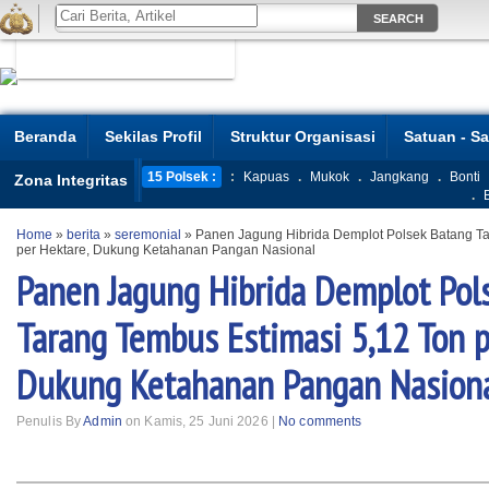
Beranda
Sekilas Profil
Struktur Organisasi
Satuan - S
15 Polsek :
:
Kapuas
.
Mukok
.
Jangkang
.
Bonti
Zona Integritas
.
Home
»
berita
»
seremonial
»
Panen Jagung Hibrida Demplot Polsek Batang Ta
per Hektare, Dukung Ketahanan Pangan Nasional
Panen Jagung Hibrida Demplot Pol
Tarang Tembus Estimasi 5,12 Ton p
Dukung Ketahanan Pangan Nasion
Penulis By
Admin
on Kamis, 25 Juni 2026 |
No comments