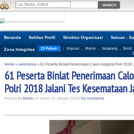
Beranda
Sekilas Profil
Struktur Organisasi
Satuan - S
15 Polsek :
:
Kapuas
.
Mukok
.
Jangkang
.
Bonti
Zona Integritas
.
Home
»
seremonial
»
61 Peserta Binlat Penerimaan Calon Anggota Polri 2018
61 Peserta Binlat Penerimaan Cal
Polri 2018 Jalani Tes Kesemataan 
Penulis By
Admin
on Senin, 15 Januari 2018 |
No comments