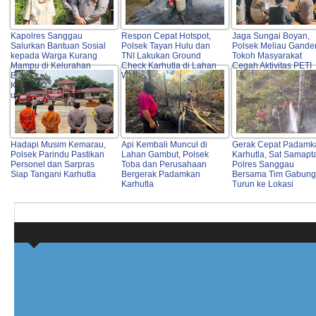
Kapolres Sanggau
Respon Cepat Hotspot,
Jaga Sungai Boyan,
Salurkan Bantuan Sosial
Polsek Tayan Hulu dan
Polsek Meliau Gande
kepada Warga Kurang
TNI Lakukan Ground
Tokoh Masyarakat
Mampu di Kelurahan
Check Karhutla di Lahan
Cegah Aktivitas PETI
Bunut, Wujud Nyata
Warga
Kepedulian Polri Hadir
untuk Masyarakat
Hadapi Musim Kemarau,
Api Kembali Muncul di
Gerak Cepat Padamk
Polsek Parindu Pastikan
Lahan Gambut, Polsek
Karhutla, Sat Samapt
Personel dan Sarpras
Toba dan Perusahaan
Polres Sanggau
Siap Tangani Karhutla
Bergerak Padamkan
Bersama Tim Gabun
Karhutla
Turun ke Lokasi