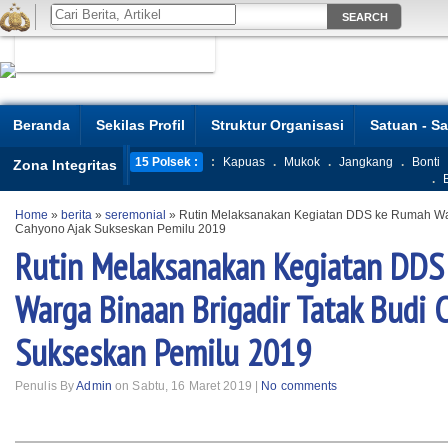
Beranda
Sekilas Profil
Struktur Organisasi
Satuan - S
15 Polsek :
:
Kapuas
.
Mukok
.
Jangkang
.
Bonti
Zona Integritas
.
Home
»
berita
»
seremonial
»
Rutin Melaksanakan Kegiatan DDS ke Rumah War
Cahyono Ajak Sukseskan Pemilu 2019
Rutin Melaksanakan Kegiatan DD
Warga Binaan Brigadir Tatak Budi 
Sukseskan Pemilu 2019
Penulis By
Admin
on Sabtu, 16 Maret 2019 |
No comments