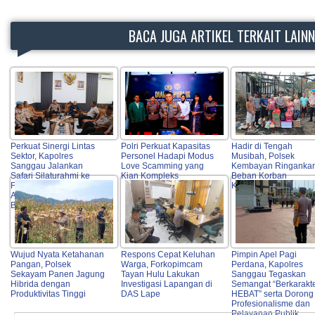
BACA JUGA ARTIKEL TERKAIT LAIN
Perkuat Sinergi Lintas
Polri Perkuat Kapasitas
Hadir di Tengah
Sektor, Kapolres
Personel Hadapi Modus
Musibah, Polsek
Sanggau Jalankan
Love Scamming yang
Kembayan Ringanka
Safari Silaturahmi ke
Kian Kompleks
Beban Korban
Forkopimda, Tokoh
Kebakaran Rumah
Agama, OPD hingga
Bulog
Wujud Nyata Ketahanan
Respons Cepat Keluhan
Pimpin Apel Pagi
Pangan, Polsek
Warga, Forkopimcam
Perdana, Kapolres
Sekayam Panen Jagung
Tayan Hulu Lakukan
Sanggau Tegaskan
Hibrida dengan
Investigasi Lapangan di
Semangat “Berkarakt
Produktivitas Tinggi
DAS Lape
HEBAT” serta Dorong
Profesionalisme dan
Pelayanan Publik