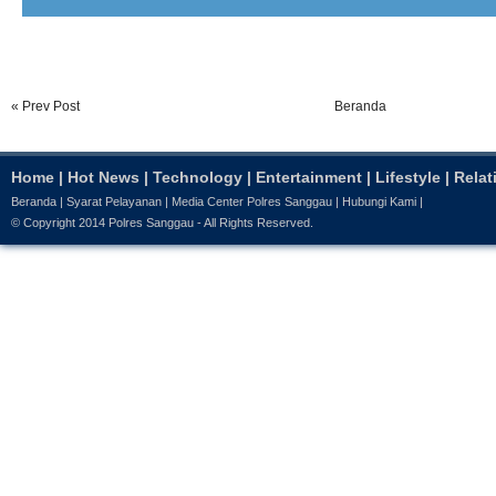
« Prev Post
Beranda
Home
|
Hot News
|
Technology
|
Entertainment
|
Lifestyle
|
Relat
Beranda
|
Syarat Pelayanan
|
Media Center Polres Sanggau
|
Hubungi Kami
|
© Copyright 2014
Polres Sanggau
- All Rights Reserved.