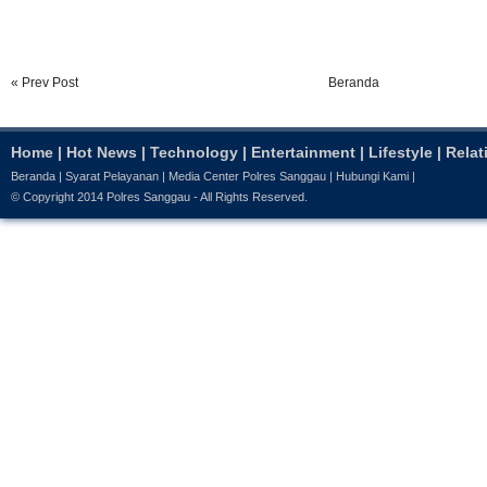
« Prev Post
Beranda
Home
|
Hot News
|
Technology
|
Entertainment
|
Lifestyle
|
Relat
Beranda
|
Syarat Pelayanan
|
Media Center Polres Sanggau
|
Hubungi Kami
|
© Copyright 2014
Polres Sanggau
- All Rights Reserved.