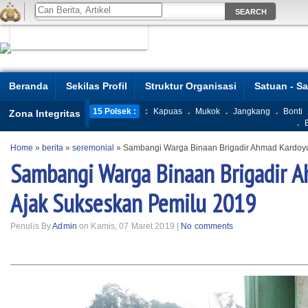
Beranda
Sekilas Profil
Struktur Organisasi
Satuan - S
15 Polsek :
:
Kapuas
.
Mukok
.
Jangkang
.
Bonti
Zona Integritas
.
Home
»
berita
»
seremonial
»
Sambangi Warga Binaan Brigadir Ahmad Kardoyo
Sambangi Warga Binaan Brigadir 
Ajak Sukseskan Pemilu 2019
Penulis By
Admin
on Kamis, 07 Maret 2019 |
No comments