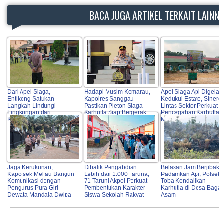
BACA JUGA ARTIKEL TERKAIT LAIN
Dari Apel Siaga,
Hadapi Musim Kemarau,
Apel Siaga Api Digela
Entikong Satukan
Kapolres Sanggau
Kedukul Estate, Siner
Langkah Lindungi
Pastikan Pleton Siaga
Lintas Sektor Perkuat
Lingkungan dari
Karhutla Siap Bergerak
Pencegahan Karhutla
Karhutla
Mukok
Jaga Kerukunan,
Dibalik Pengabdian
Belasan Jam Berjiba
Kapolsek Meliau Bangun
Lebih dari 1.000 Taruna,
Padamkan Api, Polse
Komunikasi dengan
71 Taruni Akpol Perkuat
Toba Kendalikan
Pengurus Pura Giri
Pembentukan Karakter
Karhutla di Desa Bag
Dewata Mandala Dwipa
Siswa Sekolah Rakyat
Asam