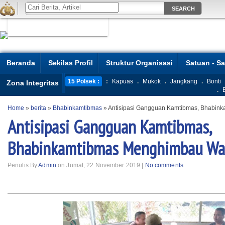
Beranda
Sekilas Profil
Struktur Organisasi
Satuan - S
15 Polsek :
:
Kapuas
.
Mukok
.
Jangkang
.
Bonti
Zona Integritas
.
Home
»
berita
»
Bhabinkamtibmas
»
Antisipasi Gangguan Kamtibmas, Bhabin
Antisipasi Gangguan Kamtibmas,
Bhabinkamtibmas Menghimbau Wa
Penulis By
Admin
on Jumat, 22 November 2019 |
No comments