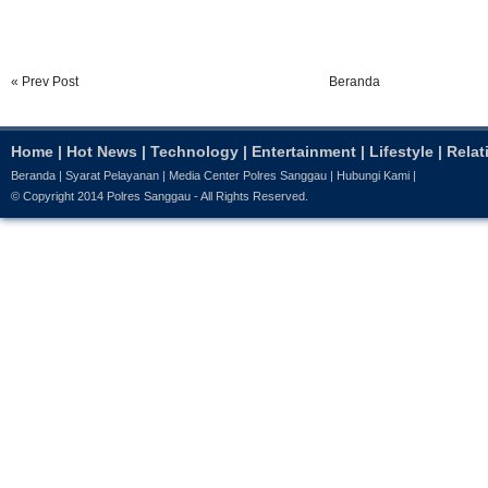
« Prev Post
Beranda
Home
|
Hot News
|
Technology
|
Entertainment
|
Lifestyle
|
Relat
Beranda
|
Syarat Pelayanan
|
Media Center Polres Sanggau
|
Hubungi Kami
|
© Copyright 2014
Polres Sanggau
- All Rights Reserved.