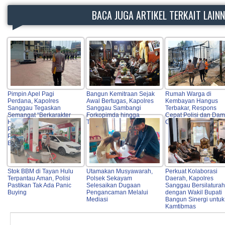
BACA JUGA ARTIKEL TERKAIT LAIN
Pimpin Apel Pagi
Bangun Kemitraan Sejak
Rumah Warga di
Perdana, Kapolres
Awal Bertugas, Kapolres
Kembayan Hangus
Sanggau Tegaskan
Sanggau Sambangi
Terbakar, Respons
Semangat “Berkarakter
Forkopimda hingga
Cepat Polisi dan Dam
HEBAT” serta Dorong
Tokoh Adat
Cegah Api Meluas
Profesionalisme dan
Pelayanan Publik
Berkualitas
Stok BBM di Tayan Hulu
Utamakan Musyawarah,
Perkuat Kolaborasi
Terpantau Aman, Polisi
Polsek Sekayam
Daerah, Kapolres
Pastikan Tak Ada Panic
Selesaikan Dugaan
Sanggau Bersilatura
Buying
Pengancaman Melalui
dengan Wakil Bupati
Mediasi
Bangun Sinergi untuk
Kamtibmas