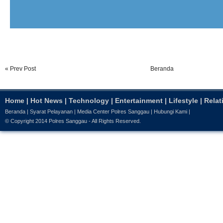
« Prev Post
Beranda
Home
|
Hot News
|
Technology
|
Entertainment
|
Lifestyle
|
Relat
Beranda
|
Syarat Pelayanan
|
Media Center Polres Sanggau
|
Hubungi Kami
|
© Copyright 2014
Polres Sanggau
- All Rights Reserved.