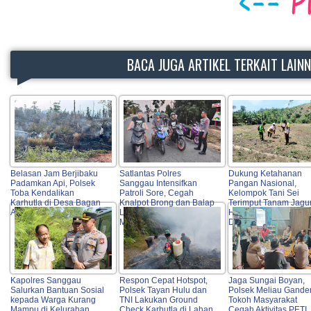
BACA JUGA ARTIKEL TERKAIT LAIN
Belasan Jam Berjibaku
Satlantas Polres
Dukung Ketahanan
Padamkan Api, Polsek
Sanggau Intensifkan
Pangan Nasional,
Toba Kendalikan
Patroli Sore, Cegah
Kelompok Tani Sei
Karhutla di Desa Bagan
Knalpot Brong dan Balap
Terimput Tanam Jagu
Asam
Liar Demi Keselamatan
Hibrida di Beduai
Masyarakat
Didampingi Polri
Kapolres Sanggau
Respon Cepat Hotspot,
Jaga Sungai Boyan,
Salurkan Bantuan Sosial
Polsek Tayan Hulu dan
Polsek Meliau Gande
kepada Warga Kurang
TNI Lakukan Ground
Tokoh Masyarakat
Mampu di Kelurahan
Check Karhutla di Lahan
Cegah Aktivitas PETI