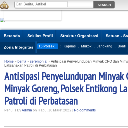
Beranda
Sekilas Profil
Struktur Organisasi
Satuan - S
15 Polsek :
:
Kapuas
.
Mukok
.
Jangkang
.
Bonti
Zona Integritas
.
Home
»
berita
»
seremonial
»
Antisipasi Penyelundupan Minyak CPO dan Minya
Laksanakan Patroli di Perbatasan
Antisipasi Penyelundupan Minyak
Minyak Goreng, Polsek Entikong L
Patroli di Perbatasan
Penulis By
Admin
on Rabu, 16 Maret 2022 |
No comments