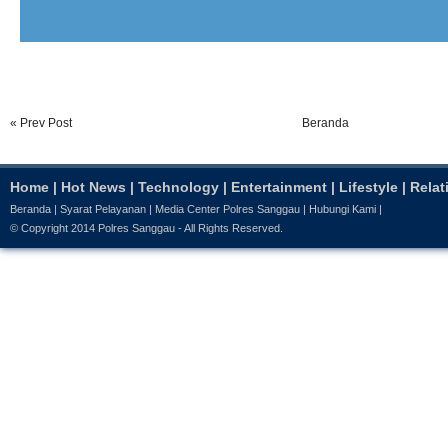
« Prev Post
Beranda
Home
|
Hot News
|
Technology
|
Entertainment
|
Lifestyle
|
Relat
Beranda
|
Syarat Pelayanan
|
Media Center Polres Sanggau
|
Hubungi Kami
|
© Copyright 2014
Polres Sanggau
- All Rights Reserved.