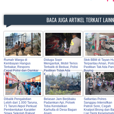
BACA JUGA ARTIKEL TERKAIT LAIN
Rumah Warga di
Diduga Sopir
Stok BBM di Tayan H
Kembayan Hangus
Mengantuk, Mobil Terios
Terpantau Aman, Poli
Terbakar, Respons
Terbalik di Beduai, Polisi
Pastikan Tak Ada Pan
Cepat Polisi dan Damkar
Pastikan Tidak Ada
Buying
Cegah Api Meluas
Korban Jiwa
Dibalik Pengabdian
Belasan Jam Berjibaku
Satlantas Polres
Lebih dari 1.000 Taruna,
Padamkan Api, Polsek
Sanggau Intensifkan
71 Taruni Akpol Perkuat
Toba Kendalikan
Patroli Sore, Cegah
Pembentukan Karakter
Karhutla di Desa Bagan
Knalpot Brong dan B
Siswa Sekolah Rakyat
Asam
Liar Demi Keselamat