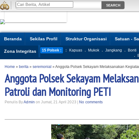
Beranda
Sekilas Profil
Struktur Organisasi
Satuan - S
15 Polsek :
:
Kapuas
.
Mukok
.
Jangkang
.
Bonti
Zona Integritas
.
Home
»
berita
»
seremonial
»
Anggota Polsek Sekayam Melaksanakan Kegiatan 
Anggota Polsek Sekayam Melaksan
Patroli dan Monitoring PETI
Penulis By
Admin
on Jumat, 21 April 2023 |
No comments