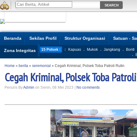
Beranda
Sekilas Profil
Struktur Organisasi
Satuan - S
15 Polsek :
:
Kapuas
.
Mukok
.
Jangkang
.
Bonti
Zona Integritas
.
Home
»
berita
»
seremonial
»
Cegah Kriminal, Polsek Toba Patroli Rutin
Cegah Kriminal, Polsek Toba Patroli
Penulis By
Admin
on Senin, 08 Mei 2023 |
No comments