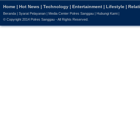
Home
|
Hot News
|
Technology
|
Entertainment
|
Lifestyle
|
Relat
Beranda
|
Syarat Pelayanan
|
Media Center Polres Sanggau
|
Hubungi Kami
|
© Copyright 2014
Polres Sanggau
- All Rights Reserved.