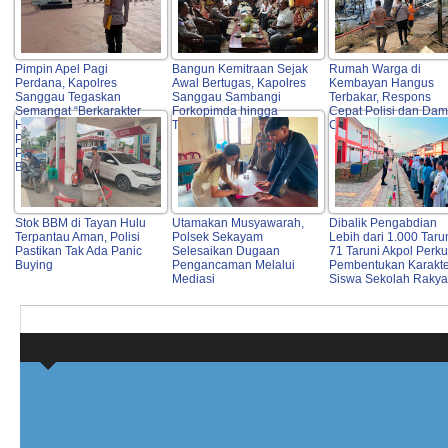
Pimpin Apel Pagi
Bangun Kemitraan Sejak
Rumah Warga di
Perdana, Kapolres
Awal Bertugas, Kapolres
Kembayan Hangus
Sanggau Tegaskan
Sanggau Sambangi
Terbakar, Respons
Semangat “Berkarakter
Forkopimda hingga
Cepat Polisi dan Dam
HEBAT” serta Dorong
Tokoh Adat
Cegah Api Meluas
Profesionalisme dan
Pelayanan Publik
Berkualitas
Stok BBM di Tayan Hulu
Utamakan Musyawarah,
Dibalik Pengabdian
Terpantau Aman, Polisi
Polsek Sekayam
Lebih dari 1.000 Taru
Pastikan Tak Ada Panic
Selesaikan Dugaan
71 Taruni Akpol Perku
Buying
Pengancaman Melalui
Pembentukan Karakte
Mediasi
Siswa Sekolah Rakya