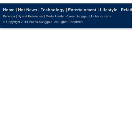
Home
|
Hot News
|
Technology
|
Entertainment
|
Lifestyle
|
Relat
Beranda
|
Syarat Pelayanan
|
Media Center Polres Sanggau
|
Hubungi Kami
|
© Copyright 2014
Polres Sanggau
- All Rights Reserved.