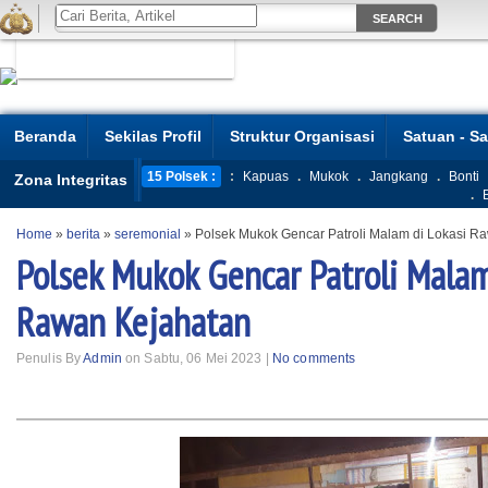
Beranda
Sekilas Profil
Struktur Organisasi
Satuan - S
15 Polsek :
:
Kapuas
.
Mukok
.
Jangkang
.
Bonti
Zona Integritas
.
Home
»
berita
»
seremonial
»
Polsek Mukok Gencar Patroli Malam di Lokasi R
Polsek Mukok Gencar Patroli Malam
Rawan Kejahatan
Penulis By
Admin
on Sabtu, 06 Mei 2023 |
No comments