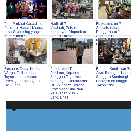
Polri Perkuat Kapasitas
Hadir di Tengah
Forkopimcam Toba
Personel Hadapi Modus
Musibah, Polsek
Sosialisasikan
Love Scamming yang
Kembayan Ringankan
Penggunaan Jalan
Kian Kompleks
Beban Korban
Alternatif Baru,
Kebakaran Rumah
Keselamatan Warga J
Prioritas Utama
Respons Cepat Keluhan
Pimpin Apel Pagi
Bangun Kemitraan Se
Warga, Forkopimcam
Perdana, Kapolres
Awal Bertugas, Kapol
Tayan Hulu Lakukan
Sanggau Tegaskan
Sanggau Sambangi
Investigasi Lapangan di
Semangat “Berkarakter
Forkopimda hingga
DAS Lape
HEBAT” serta Dorong
Tokoh Adat
Profesionalisme dan
Pelayanan Publik
Berkualitas