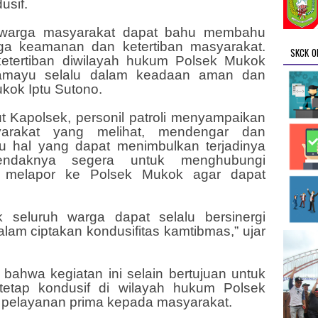
usif.
h warga masyarakat dapat bahu membahu
ga keamanan dan ketertiban masyarakat.
SKCK O
tertiban diwilayah hukum Polsek Mukok
amayu selalu dalam keadaan aman dan
kok Iptu Sutono.
ut Kapolsek, personil patroli menyampaikan
arakat yang melihat, mendengar dan
u hal yang dapat menimbulkan terjadinya
ndaknya segera untuk menghubungi
 melapor ke Polsek Mukok agar dapat
 seluruh warga dapat selalu bersinergi
am ciptakan kondusifitas kamtibmas,” ujar
ahwa kegiatan ini selain bertujuan untuk
etap kondusif di wilayah hukum Polsek
 pelayanan prima kepada masyarakat.