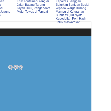
nan
Truk Kontainer Oleng di
Kapolres Sanggau
l,
Jalan Batang Tarang–
Salurkan Bantuan Sosial
Sei
Tayan Hulu, Pengendara
kepada Warga Kurang
 Jagung
Motor Tewas di Tempat
Mampu di Kelurahan
ai
Bunut, Wujud Nyata
i
Kepedulian Polri Hadir
untuk Masyarakat