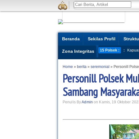
Beranda
Sekilas Profil
Struktu
15 Polsek :
:
Kapua
Zona Integritas
Home
»
berita
»
seremonial
»
Personill Pols
Personill Polsek Mu
Sambang Masyarak
Penulis By
Admin
on Kamis, 19 Oktober 202