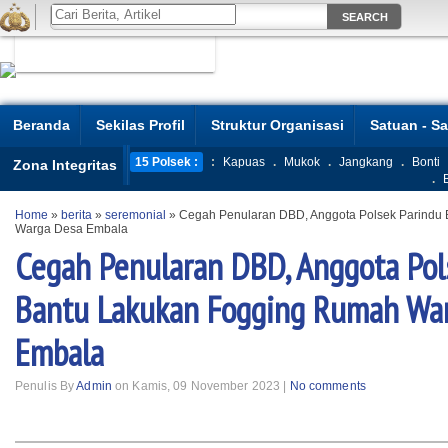
Beranda
Sekilas Profil
Struktur Organisasi
Satuan - S
15 Polsek :
:
Kapuas
.
Mukok
.
Jangkang
.
Bonti
Zona Integritas
.
Home
»
berita
»
seremonial
»
Cegah Penularan DBD, Anggota Polsek Parindu
Warga Desa Embala
Cegah Penularan DBD, Anggota Pol
Bantu Lakukan Fogging Rumah Wa
Embala
Penulis By
Admin
on Kamis, 09 November 2023 |
No comments