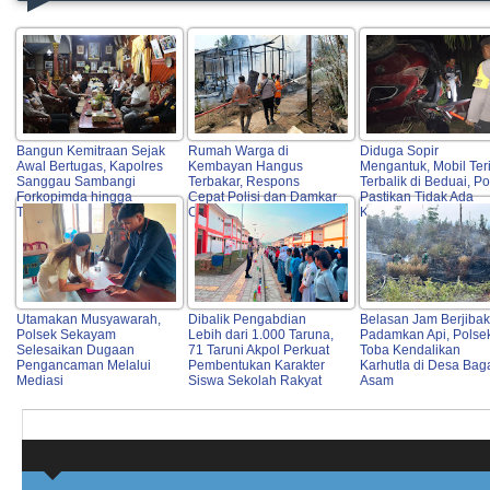
Bangun Kemitraan Sejak
Rumah Warga di
Diduga Sopir
Awal Bertugas, Kapolres
Kembayan Hangus
Mengantuk, Mobil Ter
Sanggau Sambangi
Terbakar, Respons
Terbalik di Beduai, Pol
Forkopimda hingga
Cepat Polisi dan Damkar
Pastikan Tidak Ada
Tokoh Adat
Cegah Api Meluas
Korban Jiwa
Utamakan Musyawarah,
Dibalik Pengabdian
Belasan Jam Berjiba
Polsek Sekayam
Lebih dari 1.000 Taruna,
Padamkan Api, Polse
Selesaikan Dugaan
71 Taruni Akpol Perkuat
Toba Kendalikan
Pengancaman Melalui
Pembentukan Karakter
Karhutla di Desa Bag
Mediasi
Siswa Sekolah Rakyat
Asam