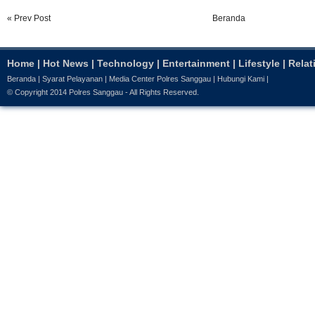
« Prev Post
Beranda
Home
|
Hot News
|
Technology
|
Entertainment
|
Lifestyle
|
Relat
Beranda
|
Syarat Pelayanan
|
Media Center Polres Sanggau
|
Hubungi Kami
|
© Copyright 2014
Polres Sanggau
- All Rights Reserved.