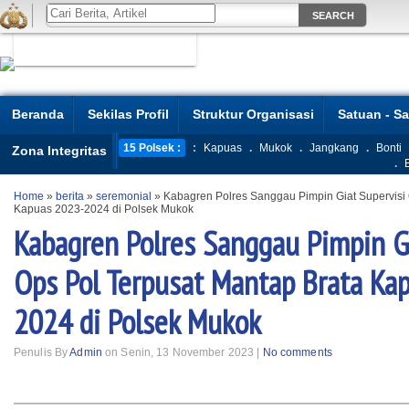
Beranda
Sekilas Profil
Struktur Organisasi
Satuan - S
15 Polsek :
:
Kapuas
.
Mukok
.
Jangkang
.
Bonti
Zona Integritas
.
Home
»
berita
»
seremonial
»
Kabagren Polres Sanggau Pimpin Giat Supervisi 
Kapuas 2023-2024 di Polsek Mukok
Kabagren Polres Sanggau Pimpin Gi
Ops Pol Terpusat Mantap Brata Ka
2024 di Polsek Mukok
Penulis By
Admin
on Senin, 13 November 2023 |
No comments