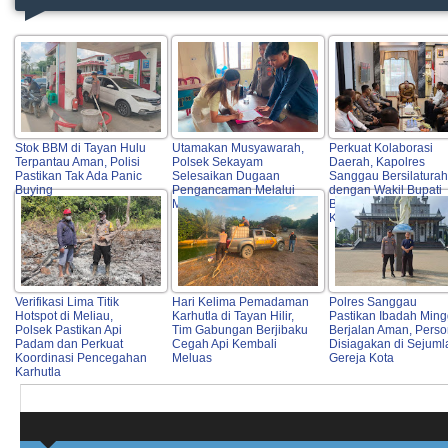
Stok BBM di Tayan Hulu
Utamakan Musyawarah,
Perkuat Kolaborasi
Terpantau Aman, Polisi
Polsek Sekayam
Daerah, Kapolres
Pastikan Tak Ada Panic
Selesaikan Dugaan
Sanggau Bersilatura
Buying
Pengancaman Melalui
dengan Wakil Bupati
Mediasi
Bangun Sinergi untuk
Kamtibmas
Verifikasi Lima Titik
Hari Kelima Pemadaman
Polres Sanggau
Hotspot di Meliau,
Karhutla di Tayan Hilir,
Pastikan Ibadah Min
Polsek Pastikan Api
Tim Gabungan Berjibaku
Berjalan Aman, Perso
Padam dan Perkuat
Cegah Api Kembali
Disiagakan di Sejuml
Koordinasi Pencegahan
Meluas
Gereja Kota
Karhutla