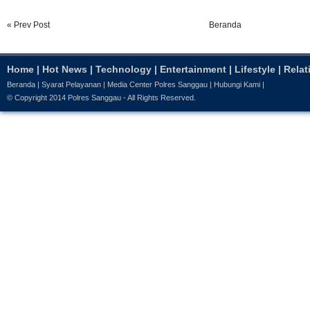
« Prev Post
Beranda
Home
|
Hot News
|
Technology
|
Entertainment
|
Lifestyle
|
Relat
Beranda
|
Syarat Pelayanan
|
Media Center Polres Sanggau
|
Hubungi Kami
|
© Copyright 2014
Polres Sanggau
- All Rights Reserved.