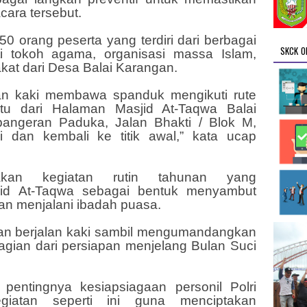
ara tersebut.
150 orang peserta yang terdiri dari berbagai
SKCK O
ti tokoh agama, organisasi massa Islam,
akat dari Desa Balai Karangan.
lan kaki membawa spanduk mengikuti rute
aitu dari Halaman Masjid At-Taqwa Balai
pangeran Paduka, Jalan Bhakti / Blok M,
 dan kembali ke titik awal,” kata ucap
akan kegiatan rutin tahunan yang
jid At-Taqwa sebagai bentuk menyambut
n menjalani ibadah puasa.
gan berjalan kaki sambil mengumandangkan
agian dari persiapan menjelang Bulan Suci
entingnya kesiapsiagaan personil Polri
iatan seperti ini guna menciptakan