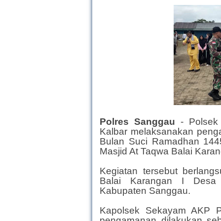
Polres Sanggau
-
Polsek
Kalbar melaksanakan pen
Bulan Suci Ramadhan 1445
Masjid At Taqwa Balai Kara
Kegiatan tersebut berlan
Balai Karangan I Desa
Kabupaten Sanggau.
Kapolsek Sekayam AKP Pa
pengamanan dilakukan seb