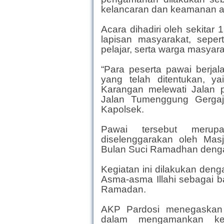
kelancaran dan keamanan ac
Acara dihadiri oleh sekitar 
lapisan masyarakat, seper
pelajar, serta warga masyar
“Para peserta pawai berja
yang telah ditentukan, y
Karangan melewati Jalan 
Jalan Tumenggung Gergaji
Kapolsek.
Pawai tersebut merup
diselenggarakan oleh Mas
Bulan Suci Ramadhan denga
Kegiatan ini dilakukan den
Asma-asma Illahi sebagai b
Ramadan.
AKP Pardosi menegaskan p
dalam mengamankan keg