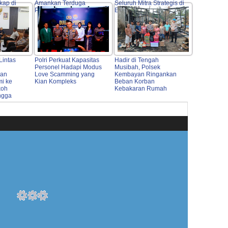
kap di
Amankan Terduga
Seluruh Mitra Strategis di
Pelaku
Entikong
Lintas
Polri Perkuat Kapasitas
Hadir di Tengah
Personel Hadapi Modus
Musibah, Polsek
kan
Love Scamming yang
Kembayan Ringankan
mi ke
Kian Kompleks
Beban Korban
koh
Kebakaran Rumah
ngga