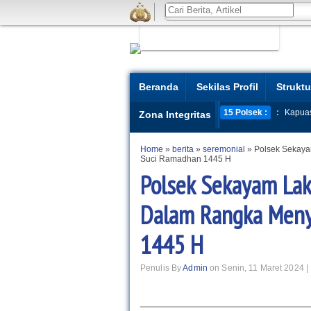
Beranda
Sekilas Profil
Struktu
15 Polsek :
:
Kapua
Zona Integritas
Home
»
berita
»
seremonial
»
Polsek Sekay
Suci Ramadhan 1445 H
Polsek Sekayam La
Dalam Rangka Meny
1445 H
Penulis By
Admin
on Senin, 11 Maret 2024 |