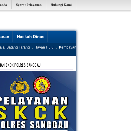
randa
Syarat Pelayanan
Hubungi Kami
yanan
Naskah Dinas
alai Batang Tarang
.
Tayan Hulu
.
Kembayan
NAN SKCK POLRES SANGGAU