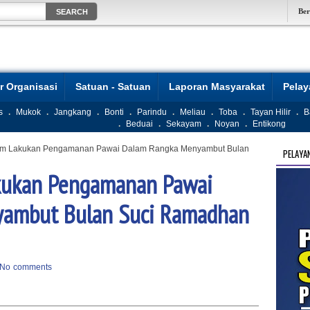
Be
r Organisasi
Satuan - Satuan
Laporan Masyarakat
Pela
s
.
Mukok
.
Jangkang
.
Bonti
.
Parindu
.
Meliau
.
Toba
.
Tayan Hilir
.
B
.
Beduai
.
Sekayam
.
Noyan
.
Entikong
am Lakukan Pengamanan Pawai Dalam Rangka Menyambut Bulan
PELAYA
kukan Pengamanan Pawai
ambut Bulan Suci Ramadhan
No comments