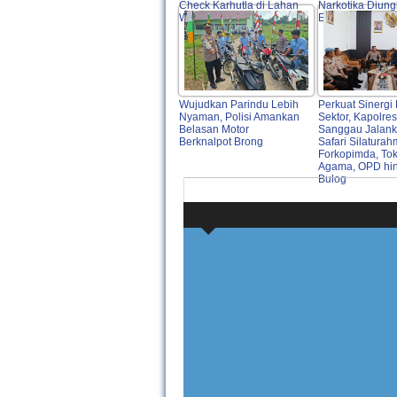
Check Karhutla di Lahan
Narkotika Diung
Warga
Entikong
Wujudkan Parindu Lebih
Perkuat Sinergi 
Nyaman, Polisi Amankan
Sektor, Kapolres
Belasan Motor
Sanggau Jalan
Berknalpot Brong
Safari Silaturah
Forkopimda, To
Agama, OPD hi
Bulog