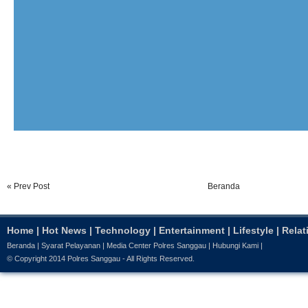
« Prev Post
Beranda
Home
|
Hot News
|
Technology
|
Entertainment
|
Lifestyle
|
Relat
Beranda
|
Syarat Pelayanan
|
Media Center Polres Sanggau
|
Hubungi Kami
|
© Copyright 2014
Polres Sanggau
- All Rights Reserved.