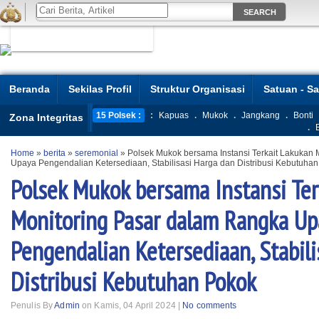
Beranda
Sekilas Profil
Struktur Organisasi
Satuan - S
15 Polsek :
:
Kapuas
.
Mukok
.
Jangkang
.
Bonti
Zona Integritas
.
Home
»
berita
»
seremonial
»
Polsek Mukok bersama Instansi Terkait Lakukan
Upaya Pengendalian Ketersediaan, Stabilisasi Harga dan Distribusi Kebutuha
Polsek Mukok bersama Instansi Ter
Monitoring Pasar dalam Rangka Up
Pengendalian Ketersediaan, Stabili
Distribusi Kebutuhan Pokok
Penulis By
Admin
on Kamis, 04 April 2024 |
No comments