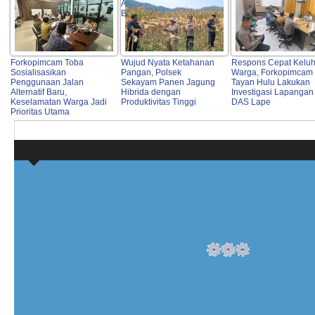
Agama, OPD hingga
Bulog
Forkopimcam Toba
Wujud Nyata Ketahanan
Respons Cepat Kelu
Sosialisasikan
Pangan, Polsek
Warga, Forkopimcam
Penggunaan Jalan
Sekayam Panen Jagung
Tayan Hulu Lakukan
Alternatif Baru,
Hibrida dengan
Investigasi Lapangan 
Keselamatan Warga Jadi
Produktivitas Tinggi
DAS Lape
Prioritas Utama