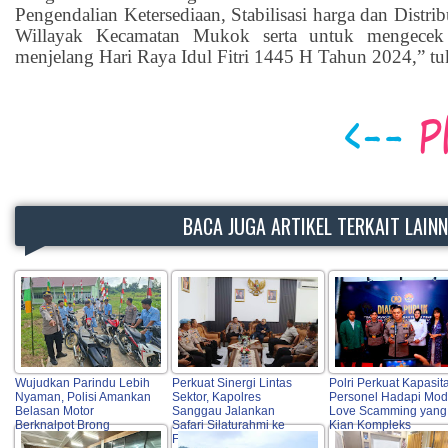
Pengendalian Ketersediaan, Stabilisasi harga dan Distr
Willayak Kecamatan Mukok serta untuk mengecek 
menjelang Hari Raya Idul Fitri 1445 H Tahun 2024,” tu
BACA JUGA ARTIKEL TERKAIT LAIN
Wujudkan Parindu Lebih
Perkuat Sinergi Lintas
Polri Perkuat Kapasit
Nyaman, Polisi Amankan
Sektor, Kapolres
Personel Hadapi Mo
Belasan Motor
Sanggau Jalankan
Love Scamming yang
Berknalpot Brong
Safari Silaturahmi ke
Kian Kompleks
Forkopimda, Tokoh