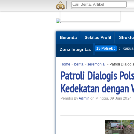
Beranda
Sekilas Profil
Struktu
15 Polsek :
:
Kapua
Zona Integritas
Home
»
berita
»
seremonial
»
Patroli Dialo
Patroli Dialogis P
Kedekatan dengan 
Penulis By
Admin
on Minggu, 09 Juni 2024 