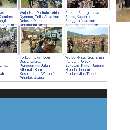
asi
Wujudkan Parindu Lebih
Perkuat Sinergi Lintas
 Kapolres
Nyaman, Polisi Amankan
Sektor, Kapolres
ngi
Belasan Motor
Sanggau Jalankan
rategis di
Berknalpot Brong
Safari Silaturahmi ke
Forkopimda, Tokoh
Agama, OPD hingga
Bulog
Forkopimcam Toba
Wujud Nyata Ketahanan
k
Sosialisasikan
Pangan, Polsek
ankan
Penggunaan Jalan
Sekayam Panen Jagung
Alternatif Baru,
Hibrida dengan
mah
Keselamatan Warga Jadi
Produktivitas Tinggi
Prioritas Utama