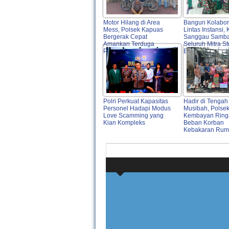
Motor Hilang di Area
Bangun Kolabor
Mess, Polsek Kapuas
Lintas Instansi,
Bergerak Cepat
Sanggau Samba
Amankan Terduga
Seluruh Mitra St
Pelaku
Entikong
Polri Perkuat Kapasitas
Hadir di Tengah
Personel Hadapi Modus
Musibah, Polse
Love Scamming yang
Kembayan Ring
Kian Kompleks
Beban Korban
Kebakaran Ru