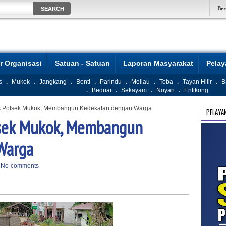
Be
r Organisasi
Satuan - Satuan
Laporan Masyarakat
Pela
s
.
Mukok
.
Jangkang
.
Bonti
.
Parindu
.
Meliau
.
Toba
.
Tayan Hilir
.
B
.
Beduai
.
Sekayam
.
Noyan
.
Entikong
gis Polsek Mukok, Membangun Kedekatan dengan Warga
PELAYA
olsek Mukok, Membangun
Warga
|
No comments