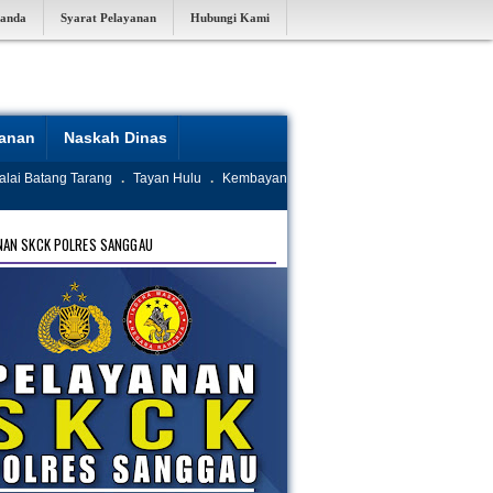
randa
Syarat Pelayanan
Hubungi Kami
yanan
Naskah Dinas
alai Batang Tarang
.
Tayan Hulu
.
Kembayan
NAN SKCK POLRES SANGGAU