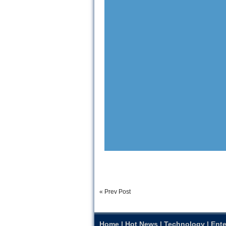
« Prev Post
Home
|
Hot News
|
Technology
|
Ente