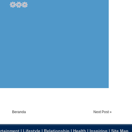
Beranda
Next Post »
rtainment
|
Lifestyle
|
Relationship
|
Health
|
Inspiring
|
Site Map