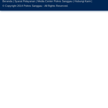
Beranda
|
Syarat Pelayanan
|
Media Center Polres Sanggau
|
Hubungi Kami
|
© Copyright 2014
Polres Sanggau
- All Rights Reserved.