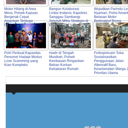
Motor Hilang di Area
Bangun Kolaborasi
Wujudkan Parindu Le
Mess, Polsek Kapuas
Lintas Instansi, Kapolres
Nyaman, Polisi Aman
Bergerak Cepat
Sanggau Sambangi
Belasan Motor
Amankan Terduga
Seluruh Mitra Strategis di
Berknalpot Brong
Pelaku
Entikong
Polri Perkuat Kapasitas
Hadir di Tengah
Forkopimcam Toba
Personel Hadapi Modus
Musibah, Polsek
Sosialisasikan
Love Scamming yang
Kembayan Ringankan
Penggunaan Jalan
Kian Kompleks
Beban Korban
Alternatif Baru,
Kebakaran Rumah
Keselamatan Warga J
Prioritas Utama