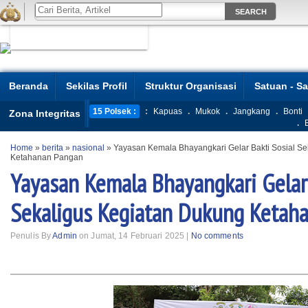
Beranda
Sekilas Profil
Struktur Organisasi
Satuan - S
15 Polsek :
:
Kapuas
.
Mukok
.
Jangkang
.
Bonti
Zona Integritas
.
Home
»
berita
»
nasional
»
Yayasan Kemala Bhayangkari Gelar Bakti Sosial S
Ketahanan Pangan
Yayasan Kemala Bhayangkari Gelar 
Sekaligus Kegiatan Dukung Ketah
Penulis By
Admin
on Jumat, 14 Februari 2025 |
No comments