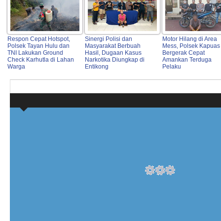
Respon Cepat Hotspot,
Sinergi Polisi dan
Motor Hilang di Area
Polsek Tayan Hulu dan
Masyarakat Berbuah
Mess, Polsek Kapuas
TNI Lakukan Ground
Hasil, Dugaan Kasus
Bergerak Cepat
Check Karhutla di Lahan
Narkotika Diungkap di
Amankan Terduga
Warga
Entikong
Pelaku