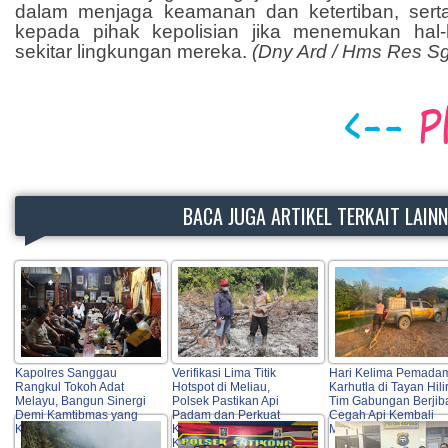
dalam menjaga keamanan dan ketertiban, sert
kepada pihak kepolisian jika menemukan hal-
sekitar lingkungan mereka.
(Dny Ard / Hms Res S
BACA JUGA ARTIKEL TERKAIT LAIN
Kapolres Sanggau
Verifikasi Lima Titik
Hari Kelima Pemada
Rangkul Tokoh Adat
Hotspot di Meliau,
Karhutla di Tayan Hilir
Melayu, Bangun Sinergi
Polsek Pastikan Api
Tim Gabungan Berjib
Demi Kamtibmas yang
Padam dan Perkuat
Cegah Api Kembali
Kondusif
Koordinasi Pencegahan
Meluas
Karhutla