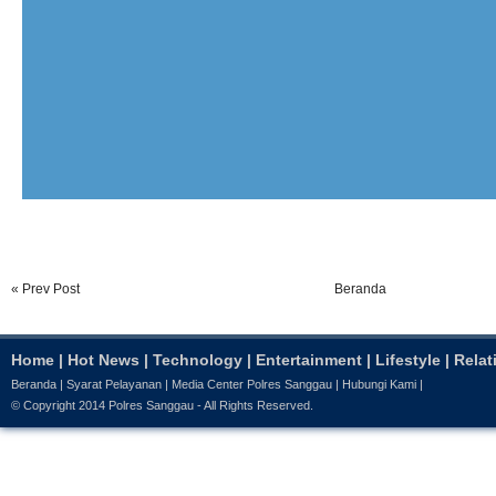
« Prev Post
Beranda
Home
|
Hot News
|
Technology
|
Entertainment
|
Lifestyle
|
Relat
Beranda
|
Syarat Pelayanan
|
Media Center Polres Sanggau
|
Hubungi Kami
|
© Copyright 2014
Polres Sanggau
- All Rights Reserved.