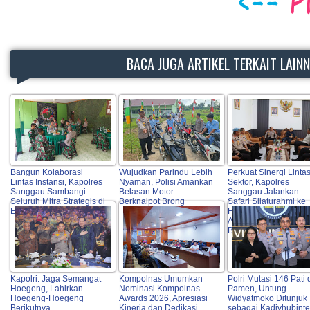
BACA JUGA ARTIKEL TERKAIT LAIN
Bangun Kolaborasi
Wujudkan Parindu Lebih
Perkuat Sinergi Linta
Lintas Instansi, Kapolres
Nyaman, Polisi Amankan
Sektor, Kapolres
Sanggau Sambangi
Belasan Motor
Sanggau Jalankan
Seluruh Mitra Strategis di
Berknalpot Brong
Safari Silaturahmi ke
Entikong
Forkopimda, Tokoh
Agama, OPD hingga
Bulog
Kapolri: Jaga Semangat
Kompolnas Umumkan
Polri Mutasi 146 Pati
Hoegeng, Lahirkan
Nominasi Kompolnas
Pamen, Untung
Hoegeng-Hoegeng
Awards 2026, Apresiasi
Widyatmoko Ditunjuk
Berikutnya
Kinerja dan Dedikasi
sebagai Kadivhubinte