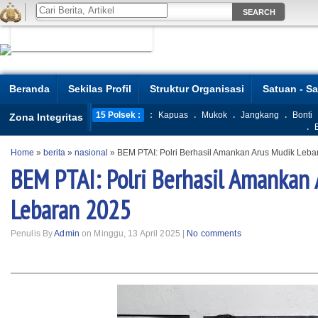
Beranda
Sekilas Profil
Struktur Organisasi
Satuan - S
15 Polsek :
:
Kapuas
.
Mukok
.
Jangkang
.
Bonti
Zona Integritas
.
Home
»
berita
»
nasional
»
BEM PTAI: Polri Berhasil Amankan Arus Mudik Leba
BEM PTAI: Polri Berhasil Amankan
Lebaran 2025
Penulis By
Admin
on Minggu, 13 April 2025 |
No comments