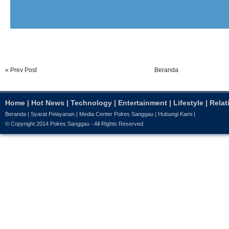
« Prev Post
Beranda
Home
|
Hot News
|
Technology
|
Entertainment
|
Lifestyle
|
Relat
Beranda
|
Syarat Pelayanan
|
Media Center Polres Sanggau
|
Hubungi Kami
|
© Copyright 2014
Polres Sanggau
- All Rights Reserved.