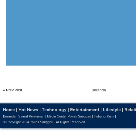
« Prev Post
Beranda
Home
|
Hot News
|
Technology
|
Entertainment
|
Lifestyle
|
Relat
Beranda
|
Syarat Pelayanan
|
Media Center Polres Sanggau
|
Hubungi Kami
|
© Copyright 2014
Polres Sanggau
- All Rights Reserved.