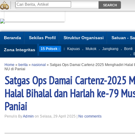
Beranda
Sekilas Profil
Struktur Organisasi
Satuan - S
15 Polsek :
:
Kapuas
.
Mukok
.
Jangkang
.
Bonti
Zona Integritas
.
Home
»
berita
»
nasional
»
Satgas Ops Damai Cartenz-2025 Menghadiri Halal B
NU di Paniai
Satgas Ops Damai Cartenz-2025 M
Halal Bihalal dan Harlah ke-79 Mu
Paniai
Penulis By
Admin
on Selasa, 29 April 2025 |
No comments