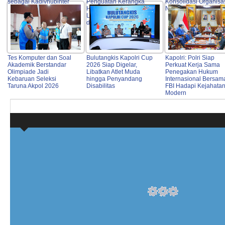
sebagai Kadivhubinter
Penguatan Kerangka
Konsolidasi Organisa
Hukum Global untuk
Nasional
Lindungi Perempuan
dan Anak dari TPPO
Tes Komputer dan Soal
Bulutangkis Kapolri Cup
Kapolri: Polri Siap
Akademik Berstandar
2026 Siap Digelar,
Perkuat Kerja Sama
Olimpiade Jadi
Libatkan Atlet Muda
Penegakan Hukum
Kebaruan Seleksi
hingga Penyandang
Internasional Bersam
Taruna Akpol 2026
Disabilitas
FBI Hadapi Kejahata
Modern