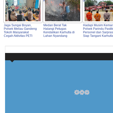
Kondusif
di Dusun Serama
Jaga Sungai Boyan,
Medan Berat Tak
Hadapi Musim Kemar
Polsek Meliau Gandeng
Halangi Petugas
Polsek Parindu Pasti
Tokoh Masyarakat
Kendalikan Karhutla di
Personel dan Sarpras
Cegah Aktivitas PETI
Lahan Nyandang
Siap Tangani Karhutl