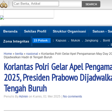
Beranda
Sekilas Profil
Struktur Organisasi
Satuan - S
15 Polsek :
:
Kapuas
.
Mukok
.
Jangkang
.
Bonti
Zona Integritas
.
Home
»
berita
»
nasional
»
Korlantas Polri Gelar Apel Pengamanan May Day 2
Dijadwalkan Hadir di Tengah Buruh
Korlantas Polri Gelar Apel Penga
2025, Presiden Prabowo Dijadwalka
Tengah Buruh
Penulis By
Admin
on Kamis, 01 Mei 2025 |
No comments