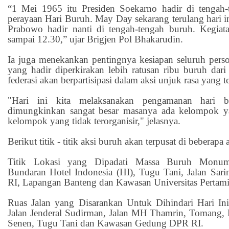
“1 Mei 1965 itu Presiden Soekarno hadir di tengah-
perayaan Hari Buruh. May Day sekarang terulang hari i
Prabowo hadir nanti di tengah-tengah buruh. Kegiat
sampai 12.30,” ujar Brigjen Pol Bhakarudin.
Ia juga menekankan pentingnya kesiapan seluruh pers
yang hadir diperkirakan lebih ratusan ribu buruh dari
federasi akan berpartisipasi dalam aksi unjuk rasa yang te
"Hari ini kita melaksanakan pengamanan hari b
dimungkinkan sangat besar masanya ada kelompok ya
kelompok yang tidak terorganisir," jelasnya.
Berikut titik - titik aksi buruh akan terpusat di beberapa a
Titik Lokasi yang Dipadati Massa Buruh Monum
Bundaran Hotel Indonesia (HI), Tugu Tani, Jalan S
RI, Lapangan Banteng dan Kawasan Universitas Pertami
Ruas Jalan yang Disarankan Untuk Dihindari Hari In
Jalan Jenderal Sudirman, Jalan MH Thamrin, Tomang
Senen, Tugu Tani dan Kawasan Gedung DPR RI.