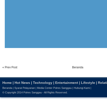
« Prev Post
Beranda
Home
|
Hot News
|
Technology
|
Entertainment
|
Lifestyle
|
Relat
Beranda
|
Syarat Pelayanan
|
Media Center Polres Sanggau
|
Hubungi Kami
|
© Copyright 2014
Polres Sanggau
- All Rights Reserved.