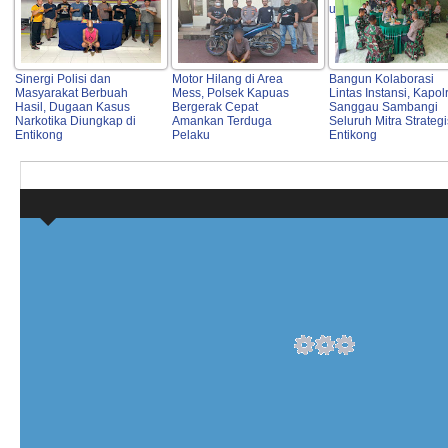
untuk Masyarakat
Sinergi Polisi dan
Motor Hilang di Area
Bangun Kolaborasi
Masyarakat Berbuah
Mess, Polsek Kapuas
Lintas Instansi, Kapol
Hasil, Dugaan Kasus
Bergerak Cepat
Sanggau Sambangi
Narkotika Diungkap di
Amankan Terduga
Seluruh Mitra Strategi
Entikong
Pelaku
Entikong