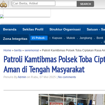
Beranda
Sekilas Profil
Struktur Organisasi
Satuan - S
15 Polsek :
:
Kapuas
.
Mukok
.
Jangkang
.
Bonti
Zona Integritas
.
Home
»
berita
»
seremonial
»
Patroli Kamtibmas Polsek Toba Ciptakan Rasa A
Patroli Kamtibmas Polsek Toba Cip
Aman di Tengah Masyarakat
Penulis By
Admin
on Rabu, 07 Mei 2025 |
No comments