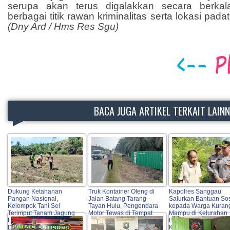
serupa akan terus digalakkan secara berka
berbagai titik rawan kriminalitas serta lokasi pada
(Dny Ard / Hms Res Sgu)
BACA JUGA ARTIKEL TERKAIT LAIN
Dukung Ketahanan
Truk Kontainer Oleng di
Kapolres Sanggau
Pangan Nasional,
Jalan Batang Tarang–
Salurkan Bantuan Sos
Kelompok Tani Sei
Tayan Hulu, Pengendara
kepada Warga Kuran
Terimput Tanam Jagung
Motor Tewas di Tempat
Mampu di Kelurahan
Hibrida di Beduai
Bunut, Wujud Nyata
Didampingi Polri
Kepedulian Polri Hadi