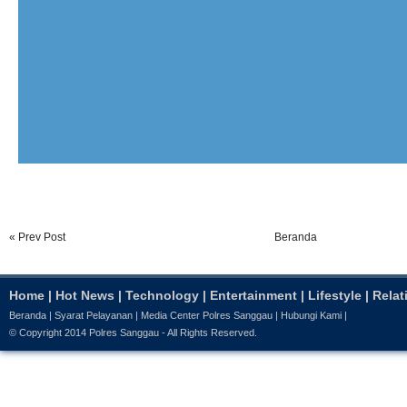
« Prev Post
Beranda
Home
|
Hot News
|
Technology
|
Entertainment
|
Lifestyle
|
Relat
Beranda
|
Syarat Pelayanan
|
Media Center Polres Sanggau
|
Hubungi Kami
|
© Copyright 2014
Polres Sanggau
- All Rights Reserved.