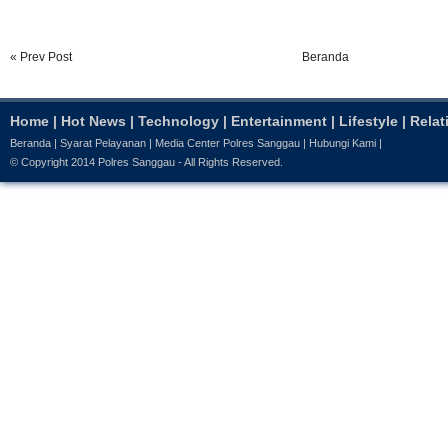
« Prev Post
Beranda
Home
|
Hot News
|
Technology
|
Entertainment
|
Lifestyle
|
Relat
Beranda
|
Syarat Pelayanan
|
Media Center Polres Sanggau
|
Hubungi Kami
|
© Copyright 2014
Polres Sanggau
- All Rights Reserved.