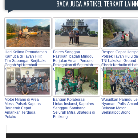
BACA JUGA ARTIKEL TERKAIT LAIN
Hari Kelima Pemadaman
Polres Sanggau
Respon Cepat Hotspo
Karhutla di Tayan Hilir,
Pastikan Ibadah Minggu
Polsek Tayan Hulu d
Tim Gabungan Berjibaku
Berjalan Aman, Personel
TNI Lakukan Ground
Cegah Api Kembali
Disiagakan di Sejumlah
Check Karhutla di La
Meluas
Gereja Kota
Warga
Motor Hilang di Area
Bangun Kolaborasi
Wujudkan Parindu Le
Mess, Polsek Kapuas
Lintas Instansi, Kapolres
Nyaman, Polisi Aman
Bergerak Cepat
Sanggau Sambangi
Belasan Motor
Amankan Terduga
Seluruh Mitra Strategis di
Berknalpot Brong
Pelaku
Entikong