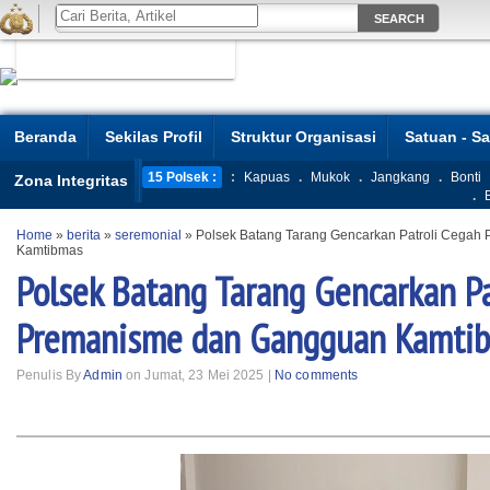
Beranda
Sekilas Profil
Struktur Organisasi
Satuan - S
15 Polsek :
:
Kapuas
.
Mukok
.
Jangkang
.
Bonti
Zona Integritas
.
Home
»
berita
»
seremonial
»
Polsek Batang Tarang Gencarkan Patroli Cega
Kamtibmas
Polsek Batang Tarang Gencarkan Pa
Premanisme dan Gangguan Kamti
Penulis By
Admin
on Jumat, 23 Mei 2025 |
No comments