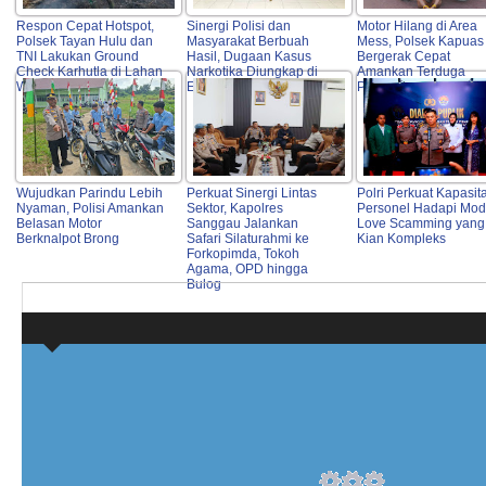
Respon Cepat Hotspot,
Sinergi Polisi dan
Motor Hilang di Area
Polsek Tayan Hulu dan
Masyarakat Berbuah
Mess, Polsek Kapuas
TNI Lakukan Ground
Hasil, Dugaan Kasus
Bergerak Cepat
Check Karhutla di Lahan
Narkotika Diungkap di
Amankan Terduga
Warga
Entikong
Pelaku
Wujudkan Parindu Lebih
Perkuat Sinergi Lintas
Polri Perkuat Kapasit
Nyaman, Polisi Amankan
Sektor, Kapolres
Personel Hadapi Mo
Belasan Motor
Sanggau Jalankan
Love Scamming yang
Berknalpot Brong
Safari Silaturahmi ke
Kian Kompleks
Forkopimda, Tokoh
Agama, OPD hingga
Bulog