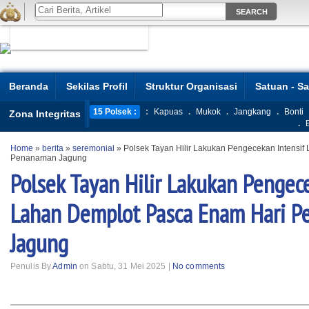
Beranda
Sekilas Profil
Struktur Organisasi
Satuan - S
15 Polsek :
:
Kapuas
.
Mukok
.
Jangkang
.
Bonti
Zona Integritas
.
Home
»
berita
»
seremonial
»
Polsek Tayan Hilir Lakukan Pengecekan Intensi
Penanaman Jagung
Polsek Tayan Hilir Lakukan Pengec
Lahan Demplot Pasca Enam Hari 
Jagung
Penulis By
Admin
on Sabtu, 31 Mei 2025 |
No comments