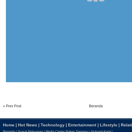
« Prev Post
Beranda
Home
|
Hot News
|
Technology
|
Entertainment
|
Lifestyle
|
Relat
Beranda
|
Syarat Pelayanan
|
Media Center Polres Sanggau
|
Hubungi Kami
|