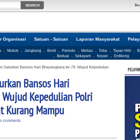
Be
r Organisasi
Satuan - Satuan
Laporan Masyarakat
Pela
s
.
Mukok
.
Jangkang
.
Bonti
.
Parindu
.
Meliau
.
Toba
.
Tayan Hilir
.
B
.
Beduai
.
Sekayam
.
Noyan
.
Entikong
m Salurkan Bansos Hari Bhayangkara ke-79: Wujud Kepedulian
PELAYA
urkan Bansos Hari
 Wujud Kepedulian Polri
at Kurang Mampu
o comments