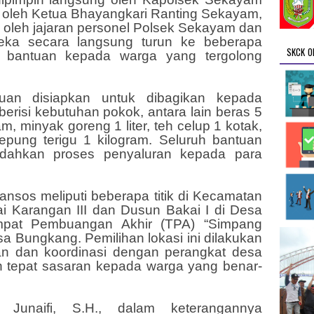
ngi oleh Ketua Bhayangkari Ranting Sekayam,
kuti oleh jajaran personel Polsek Sekayam dan
eka secara langsung turun ke beberapa
SKCK O
n bantuan kepada warga yang tergolong
an disiapkan untuk dibagikan kepada
berisi kebutuhan pokok, antara lain beras 5
am, minyak goreng 1 liter, teh celup 1 kotak,
epung terigu 1 kilogram. Seluruh bantuan
dahkan proses penyaluran kepada para
ansos meliputi beberapa titik di Kecamatan
i Karangan III dan Dusun Bakai I di Desa
empat Pembuangan Akhir (TPA) “Simpang
a Bungkang. Pemilihan lokasi ini dilakukan
an dan koordinasi dengan perangkat desa
n tepat sasaran kepada warga yang benar-
Junaifi, S.H., dalam keterangannya