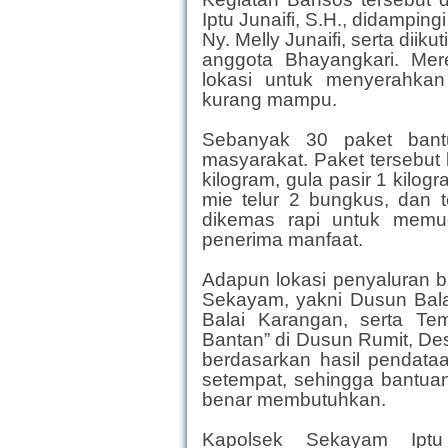
Iptu Junaifi, S.H., didampi
Ny. Melly Junaifi, serta dii
anggota Bhayangkari. Mer
lokasi untuk menyerahka
kurang mampu.
Sebanyak 30 paket bantu
masyarakat. Paket tersebut 
kilogram, gula pasir 1 kilogr
mie telur 2 bungkus, dan t
dikemas rapi untuk memu
penerima manfaat.
Adapun lokasi penyaluran b
Sekayam, yakni Dusun Bala
Balai Karangan, serta T
Bantan” di Dusun Rumit, Des
berdasarkan hasil pendata
setempat, sehingga bantua
benar membutuhkan.
Kapolsek Sekayam Iptu 