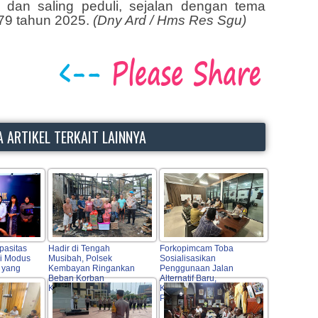
 dan saling peduli, sejalan dengan tema
79 tahun 2025.
(Dny Ard / Hms Res Sgu)
 ARTIKEL TERKAIT LAINNYA
pasitas
Hadir di Tengah
Forkopimcam Toba
i Modus
Musibah, Polsek
Sosialisasikan
 yang
Kembayan Ringankan
Penggunaan Jalan
Beban Korban
Alternatif Baru,
Kebakaran Rumah
Keselamatan Warga Jadi
Prioritas Utama