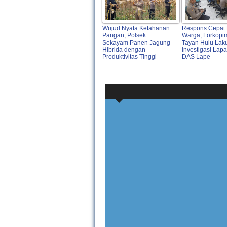
Wujud Nyata Ketahanan
Respons Cepat
Pangan, Polsek
Warga, Forkop
Sekayam Panen Jagung
Tayan Hulu Lak
Hibrida dengan
Investigasi Lap
Produktivitas Tinggi
DAS Lape