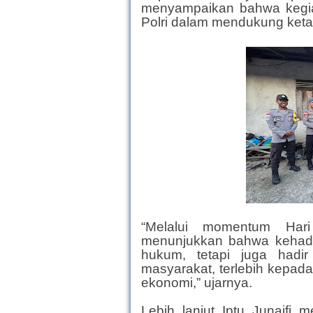
menyampaikan bahwa kegia
Polri dalam mendukung keta
“Melalui momentum Hari
menunjukkan bahwa kehadi
hukum, tetapi juga hadi
masyarakat, terlebih kepad
ekonomi,” ujarnya.
Lebih lanjut Iptu Junaifi