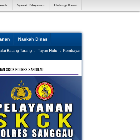
randa
Syarat Pelayanan
Hubungi Kami
yanan
Naskah Dinas
alai Batang Tarang
.
Tayan Hulu
.
Kembayan
NAN SKCK POLRES SANGGAU