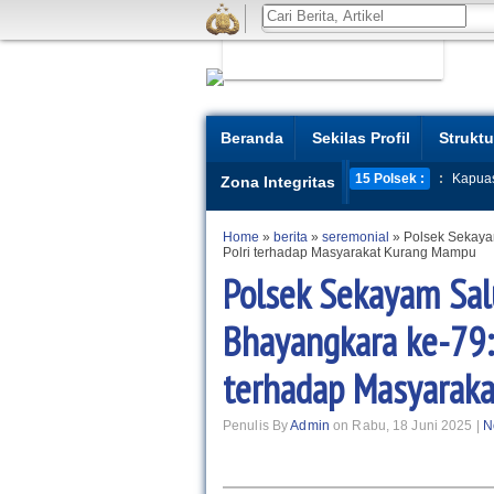
Beranda
Sekilas Profil
Struktu
15 Polsek :
:
Kapua
Zona Integritas
Home
»
berita
»
seremonial
»
Polsek Sekaya
Polri terhadap Masyarakat Kurang Mampu
Polsek Sekayam Sal
Bhayangkara ke-79:
terhadap Masyarak
Penulis By
Admin
on Rabu, 18 Juni 2025 |
N