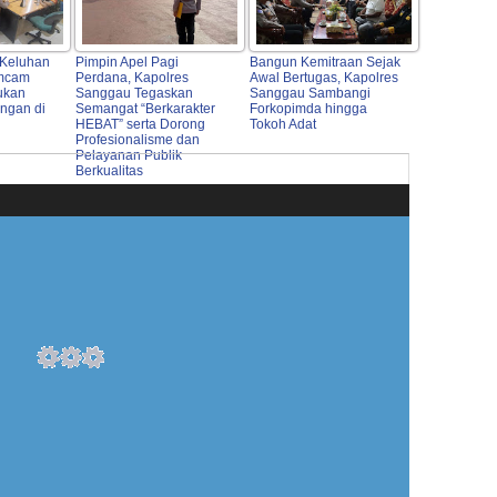
 Keluhan
Pimpin Apel Pagi
Bangun Kemitraan Sejak
imcam
Perdana, Kapolres
Awal Bertugas, Kapolres
ukan
Sanggau Tegaskan
Sanggau Sambangi
angan di
Semangat “Berkarakter
Forkopimda hingga
HEBAT” serta Dorong
Tokoh Adat
Profesionalisme dan
Pelayanan Publik
Berkualitas