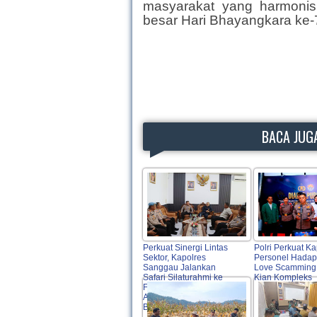
masyarakat yang harmonis
besar Hari Bhayangkara ke-
BACA JUGA
Perkuat Sinergi Lintas
Polri Perkuat Ka
Sektor, Kapolres
Personel Hadap
Sanggau Jalankan
Love Scamming
Safari Silaturahmi ke
Kian Kompleks
Forkopimda, Tokoh
Agama, OPD hingga
Bulog