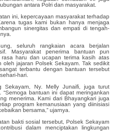
ubungan antara Polri dan masyarakat.
iatan ini, kepercayaan masyarakat terhadap
 Karena tugas kami bukan hanya menjaga
bangun sinergitas dan empati di tengah-
hnya.
ung, seluruh rangkaian acara berjalan
sif. Masyarakat penerima bantuan pun
asa haru dan ucapan terima kasih atas
n oleh jajaran Polsek Sekayam. Tak sedikit
sangat terbantu dengan bantuan tersebut
ehari-hari.
 Sekayam, Ny. Melly Junaifi, juga turut
 “Semoga bantuan ini dapat meringankan
ang menerima. Kami dari Bhayangkari juga
iap program kemanusiaan yang diinisiasi
ebaikan bersama,” ujarnya.
tan bakti sosial tersebut, Polsek Sekayam
kontribusi dalam menciptakan lingkungan