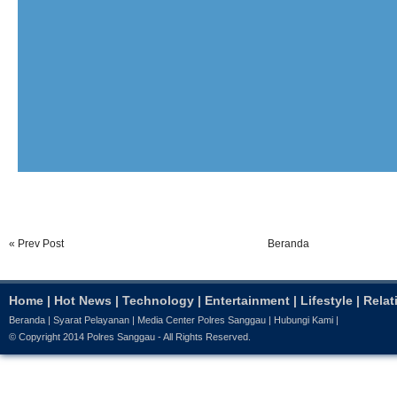
« Prev Post
Beranda
Home
|
Hot News
|
Technology
|
Entertainment
|
Lifestyle
|
Relat
Beranda
|
Syarat Pelayanan
|
Media Center Polres Sanggau
|
Hubungi Kami
|
© Copyright 2014
Polres Sanggau
- All Rights Reserved.