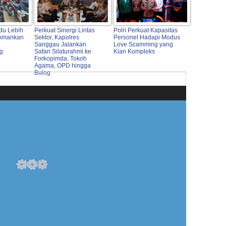
du Lebih
Perkuat Sinergi Lintas
Polri Perkuat Kapasitas
 Amankan
Sektor, Kapolres
Personel Hadapi Modus
Sanggau Jalankan
Love Scamming yang
ng
Safari Silaturahmi ke
Kian Kompleks
Forkopimda, Tokoh
Agama, OPD hingga
Bulog