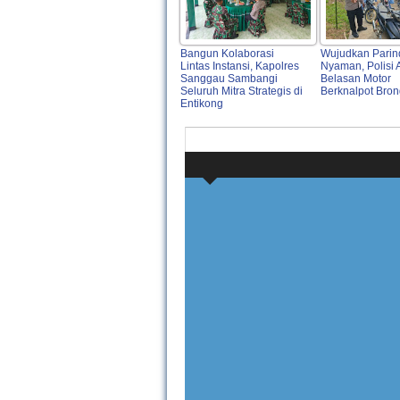
Bangun Kolaborasi
Wujudkan Parin
Lintas Instansi, Kapolres
Nyaman, Polisi
Sanggau Sambangi
Belasan Motor
Seluruh Mitra Strategis di
Berknalpot Bro
Entikong