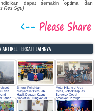
ndidikan dapat semakin optimal dan
ms Res Sgu)
 ARTIKEL TERKAIT LAINNYA
otspot,
Sinergi Polisi dan
Motor Hilang di Area
ulu dan
Masyarakat Berbuah
Mess, Polsek Kapuas
ound
Hasil, Dugaan Kasus
Bergerak Cepat
di Lahan
Narkotika Diungkap di
Amankan Terduga
Entikong
Pelaku