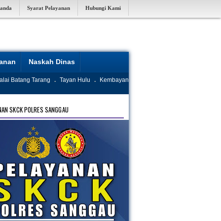
randa
Syarat Pelayanan
Hubungi Kami
yanan
Naskah Dinas
alai Batang Tarang
.
Tayan Hulu
.
Kembayan
NAN SKCK POLRES SANGGAU