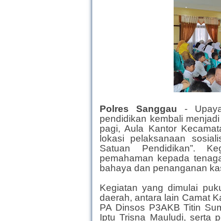
Polres Sanggau
- Upay
pendidikan kembali menjadi
pagi, Aula Kantor Kecama
lokasi pelaksanaan sosial
Satuan Pendidikan”. Ke
pemahaman kepada tenaga p
bahaya dan penanganan kas
Kegiatan yang dimulai puku
daerah, antara lain Camat 
PA Dinsos P3AKB Titin Sum
Iptu Trisna Mauludi, serta