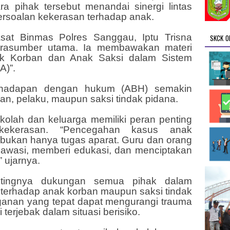
a pihak tersebut menandai sinergi lintas
rsoalan kekerasan terhadap anak.
sat Binmas Polres Sanggau, Iptu Trisna
SKCK O
narasumber utama. Ia membawakan materi
k Korban dan Anak Saksi dalam Sistem
A)”.
rhadapan dengan hukum (ABH) semakin
an, pelaku, maupun saksi tindak pidana.
kolah dan keluarga memiliki peran penting
kekerasan. “Pencegahan kasus anak
ukan hanya tugas aparat. Guru dan orang
awasi, memberi edukasi, dan menciptakan
 ujarnya.
tingnya dukungan semua pihak dalam
erhadap anak korban maupun saksi tindak
ganan yang tepat dapat mengurangi trauma
erjebak dalam situasi berisiko.