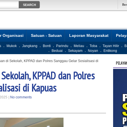
Be
r Organisasi
Satuan - Satuan
Laporan Masyarakat
Pela
s
.
Mukok
.
Jangkang
.
Bonti
.
Parindu
.
Meliau
.
Toba
.
Tayan Hilir
.
B
.
Beduai
.
Sekayam
.
Noyan
.
Entikong
an di Sekolah, KPPAD dan Polres Sanggau Gelar Sosialisasi di
PELAYA
 Sekolah, KPPAD dan Polres
lisasi di Kapuas
2025 |
No comments