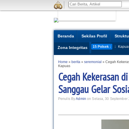
Beranda
Sekilas Profil
Struktu
15 Polsek :
:
Kapua
Zona Integritas
Home
»
berita
»
seremonial
»
Cegah Kekeras
Kapuas
Cegah Kekerasan di
Sanggau Gelar Sosia
Penulis By
Admin
on Selasa, 30 September 