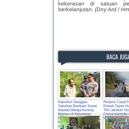
kekerasan di satuan pe
berkelanjutan.
(Dny Ard / H
BACA JUGA
Kapolres Sanggau
Respon Cepat H
Salurkan Bantuan Sosial
Polsek Tayan H
kepada Warga Kurang
TNI Lakukan Gr
Mampu di Kelurahan
Check Karhutla 
Bunut, Wujud Nyata
Warga
Kepedulian Polri Hadir
untuk Masyarakat