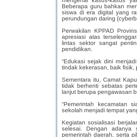
mengenai kasus-kasus yan
Beberapa guru bahkan me
siswa di era digital yang 
perundungan daring (cyberbu
Perwakilan KPPAD Provins
apresiasi atas terselengga
lintas sektor sangat pen
pendidikan.
“Edukasi sejak dini menjadi
tindak kekerasan, baik fisik,
Sementara itu, Camat Kapua
tidak berhenti sebatas pe
lanjut berupa pengawasan b
“Pemerintah kecamatan sia
sekolah menjadi tempat yan
Kegiatan sosialisasi berja
selesai. Dengan adanya 
pemerintah daerah, serta 