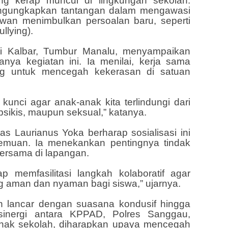
g kerap muncul di lingkungan sekolah.
ngungkapkan tantangan dalam mengawasi
rawan menimbulkan persoalan baru, seperti
llying).
i Kalbar, Tumbur Manalu, menyampaikan
ranya kegiatan ini. Ia menilai, kerja sama
ting untuk mencegah kekerasan di satuan
 kunci agar anak-anak kita terlindungi dari
 psikis, maupun seksual,” katanya.
s Laurianus Yoka berharap sosialisasi ini
rtemuan. Ia menekankan pentingnya tindak
ersama di lapangan.
p memfasilitasi langkah kolaboratif agar
g aman dan nyaman bagi siswa,” ujarnya.
lan lancar dengan suasana kondusif hingga
sinergi antara KPPAD, Polres Sanggau,
pihak sekolah, diharapkan upaya mencegah