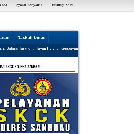
randa
Syarat Pelayanan
Hubungi Kami
yanan
Naskah Dinas
alai Batang Tarang
.
Tayan Hulu
.
Kembayan
NAN SKCK POLRES SANGGAU