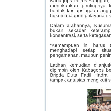
Kabagops Polres Sanggau, 
menekankan pentingnya k
bentuk kesiapsiagaan ang
hukum maupun pelayanan k
Dalam arahannya, Kusuma
bukan sekadar keterampil
konsentrasi, serta ketegasa
“Kemampuan ini harus t
menghadapi setiap situa
pengamanan, maupun penin
Latihan kemudian dilanjut
dipimpin oleh Kabagops ber
Bripda Duta Fadil Hadra 
tampak antusias mengikuti 