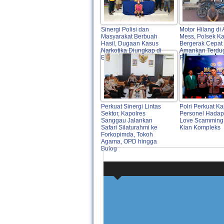
Sinergi Polisi dan
Motor Hilang di 
Masyarakat Berbuah
Mess, Polsek K
Hasil, Dugaan Kasus
Bergerak Cepat
Narkotika Diungkap di
Amankan Terdu
Entikong
Pelaku
Perkuat Sinergi Lintas
Polri Perkuat Ka
Sektor, Kapolres
Personel Hadap
Sanggau Jalankan
Love Scamming
Safari Silaturahmi ke
Kian Kompleks
Forkopimda, Tokoh
Agama, OPD hingga
Bulog