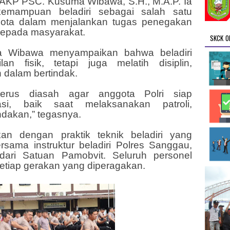
AKP PSC. Kusuma Wibawa, S.H., M.A.P. Ia
emampuan beladiri sebagai salah satu
gota dalam menjalankan tugas penegakan
epada masyarakat.
SKCK O
 Wibawa menyampaikan bahwa beladiri
an fisik, tetapi juga melatih disiplin,
n dalam bertindak.
erus diasah agar anggota Polri siap
si, baik saat melaksanakan patroli,
dakan,” tegasnya.
kan dengan praktik teknik beladiri yang
sama instruktur beladiri Polres Sanggau,
dari Satuan Pamobvit. Seluruh personel
setiap gerakan yang diperagakan.