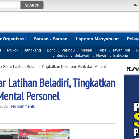
Be
r Organisasi
Satuan - Satuan
Laporan Masyarakat
Pela
s
.
Mukok
.
Jangkang
.
Bonti
.
Parindu
.
Meliau
.
Toba
.
Tayan Hilir
.
B
.
Beduai
.
Sekayam
.
Noyan
.
Entikong
 Gelar Latihan Beladiri, Tingkatkan Kesiapan Fisik dan Mental
PELAYA
r Latihan Beladiri, Tingkatkan
Mental Personel
2025 |
No comments