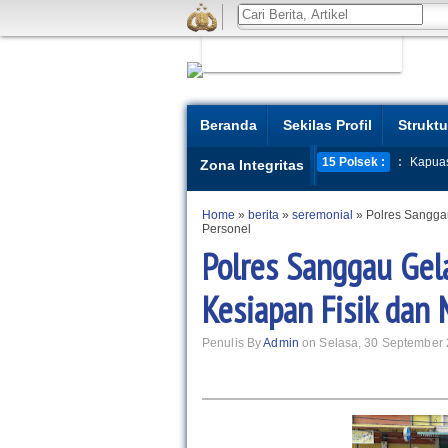
Beranda
Sekilas Profil
Struktu
15 Polsek :
:
Kapua
Zona Integritas
Home
»
berita
»
seremonial
»
Polres Sanggau
Personel
Polres Sanggau Gela
Kesiapan Fisik dan 
Penulis By
Admin
on Selasa, 30 September 