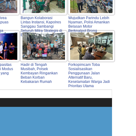
Area
Bangun Kolaborasi
Wujudkan Parindu Lebih
apuas
Lintas Instansi, Kapolres
Nyaman, Polisi Amankan
Sanggau Sambangi
Belasan Motor
ga
Seluruh Mitra Strategis di
Berknalpot Brong
Entikong
pasitas
Hadir di Tengah
Forkopimcam Toba
i Modus
Musibah, Polsek
Sosialisasikan
 yang
Kembayan Ringankan
Penggunaan Jalan
Beban Korban
Alternatif Baru,
Kebakaran Rumah
Keselamatan Warga Jadi
Prioritas Utama