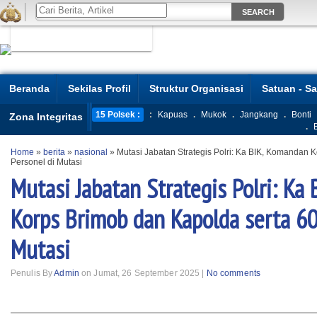
Beranda
Sekilas Profil
Struktur Organisasi
Satuan - S
15 Polsek :
:
Kapuas
.
Mukok
.
Jangkang
.
Bonti
Zona Integritas
.
Home
»
berita
»
nasional
»
Mutasi Jabatan Strategis Polri: Ka BIK, Komandan 
Personel di Mutasi
Mutasi Jabatan Strategis Polri: Ka
Korps Brimob dan Kapolda serta 60
Mutasi
Penulis By
Admin
on Jumat, 26 September 2025 |
No comments