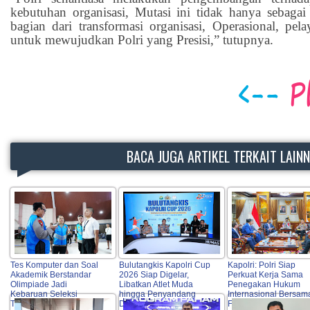
kebutuhan organisasi, Mutasi ini tidak hanya sebagai 
bagian dari transformasi organisasi, Operasional, pel
untuk mewujudkan Polri yang Presisi,” tutupnya.
BACA JUGA ARTIKEL TERKAIT LAIN
Tes Komputer dan Soal
Bulutangkis Kapolri Cup
Kapolri: Polri Siap
Akademik Berstandar
2026 Siap Digelar,
Perkuat Kerja Sama
Olimpiade Jadi
Libatkan Atlet Muda
Penegakan Hukum
Kebaruan Seleksi
hingga Penyandang
Internasional Bersam
Taruna Akpol 2026
Disabilitas
FBI Hadapi Kejahata