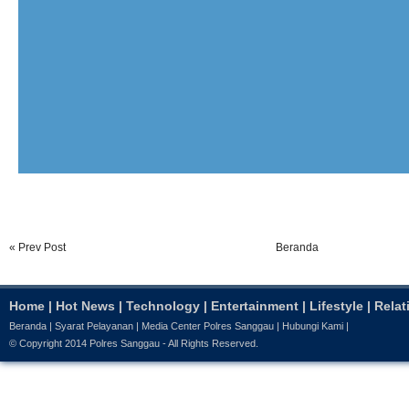
« Prev Post
Beranda
Home
|
Hot News
|
Technology
|
Entertainment
|
Lifestyle
|
Relat
Beranda
|
Syarat Pelayanan
|
Media Center Polres Sanggau
|
Hubungi Kami
|
© Copyright 2014
Polres Sanggau
- All Rights Reserved.