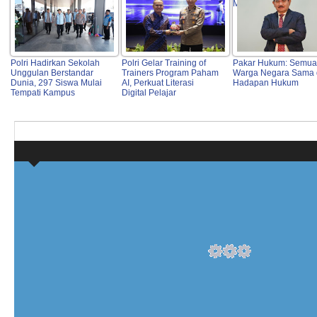
Modern
Polri Hadirkan Sekolah
Polri Gelar Training of
Pakar Hukum: Semua
Unggulan Berstandar
Trainers Program Paham
Warga Negara Sama 
Dunia, 297 Siswa Mulai
AI, Perkuat Literasi
Hadapan Hukum
Tempati Kampus
Digital Pelajar