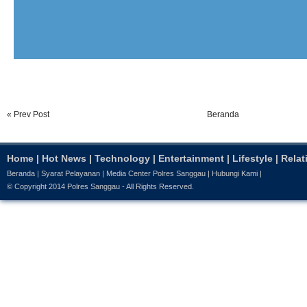
« Prev Post
Beranda
Home
|
Hot News
|
Technology
|
Entertainment
|
Lifestyle
|
Relat
Beranda
|
Syarat Pelayanan
|
Media Center Polres Sanggau
|
Hubungi Kami
|
© Copyright 2014
Polres Sanggau
- All Rights Reserved.