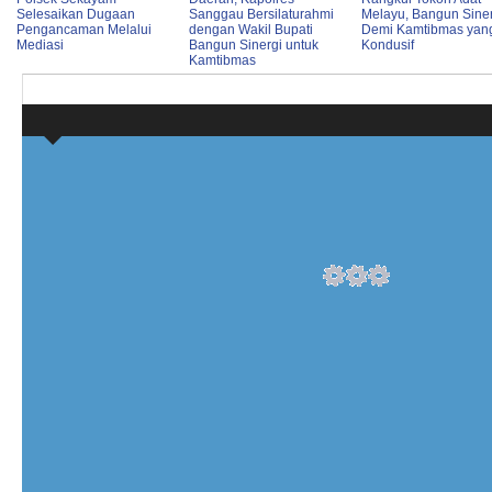
Selesaikan Dugaan
Sanggau Bersilaturahmi
Melayu, Bangun Sine
Pengancaman Melalui
dengan Wakil Bupati
Demi Kamtibmas yan
Mediasi
Bangun Sinergi untuk
Kondusif
Kamtibmas