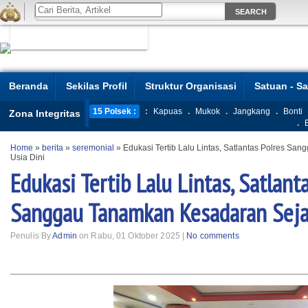
Beranda
Sekilas Profil
Struktur Organisasi
Satuan - S
15 Polsek :
:
Kapuas
.
Mukok
.
Jangkang
.
Bonti
Zona Integritas
.
Home
»
berita
»
seremonial
»
Edukasi Tertib Lalu Lintas, Satlantas Polres S
Usia Dini
Edukasi Tertib Lalu Lintas, Satlant
Sanggau Tanamkan Kesadaran Sejak
Penulis By
Admin
on Rabu, 01 Oktober 2025 |
No comments