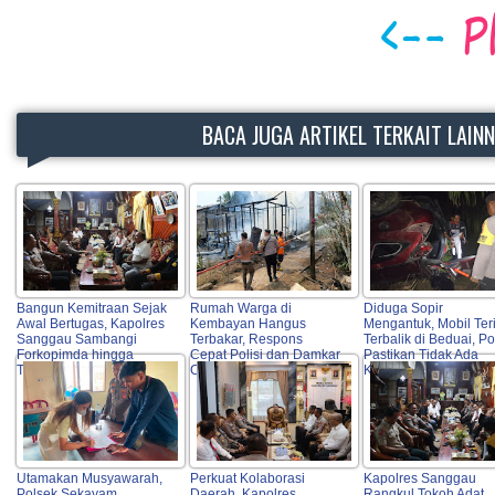
BACA JUGA ARTIKEL TERKAIT LAIN
Bangun Kemitraan Sejak
Rumah Warga di
Diduga Sopir
Awal Bertugas, Kapolres
Kembayan Hangus
Mengantuk, Mobil Ter
Sanggau Sambangi
Terbakar, Respons
Terbalik di Beduai, Pol
Forkopimda hingga
Cepat Polisi dan Damkar
Pastikan Tidak Ada
Tokoh Adat
Cegah Api Meluas
Korban Jiwa
Utamakan Musyawarah,
Perkuat Kolaborasi
Kapolres Sanggau
Polsek Sekayam
Daerah, Kapolres
Rangkul Tokoh Adat