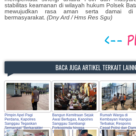
stabilitas keamanan di wilayah hukum Polsek Bat
mewujudkan rasa aman serta damai di 
bermasyarakat.
(Dny Ard / Hms Res Sgu)
BACA JUGA ARTIKEL TERKAIT LAIN
Pimpin Apel Pagi
Bangun Kemitraan Sejak
Rumah Warga di
Perdana, Kapolres
Awal Bertugas, Kapolres
Kembayan Hangus
Sanggau Tegaskan
Sanggau Sambangi
Terbakar, Respons
Semangat “Berkarakter
Forkopimda hingga
Cepat Polisi dan Dam
HEBAT” serta Dorong
Tokoh Adat
Cegah Api Meluas