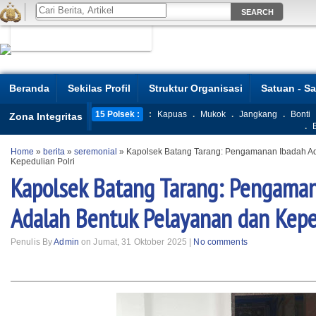
Beranda
Sekilas Profil
Struktur Organisasi
Satuan - S
15 Polsek :
:
Kapuas
.
Mukok
.
Jangkang
.
Bonti
Zona Integritas
.
Home
»
berita
»
seremonial
»
Kapolsek Batang Tarang: Pengamanan Ibadah A
Kepedulian Polri
Kapolsek Batang Tarang: Pengama
Adalah Bentuk Pelayanan dan Keped
Penulis By
Admin
on Jumat, 31 Oktober 2025 |
No comments