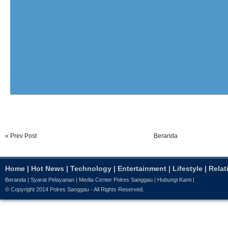
« Prev Post
Beranda
Home
|
Hot News
|
Technology
|
Entertainment
|
Lifestyle
|
Relat
Beranda
|
Syarat Pelayanan
|
Media Center Polres Sanggau
|
Hubungi Kami
|
© Copyright 2014
Polres Sanggau
- All Rights Reserved.