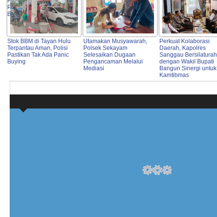
Profesionalisme dan
Pelayanan Publik
Berkualitas
Stok BBM di Tayan Hulu
Utamakan Musyawarah,
Perkuat Kolaborasi
Terpantau Aman, Polisi
Polsek Sekayam
Daerah, Kapolres
Pastikan Tak Ada Panic
Selesaikan Dugaan
Sanggau Bersilatura
Buying
Pengancaman Melalui
dengan Wakil Bupati
Mediasi
Bangun Sinergi untuk
Kamtibmas