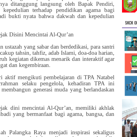
ya ditanggung langsung oleh Bapak Pendiri,
n kepedulian terhadap pendidikan agama bagi
adi bukti nyata bahwa dakwah dan kepedulian
SKCK O
ak Disini Mencintai Al-Qur’an
 ustazah yang sabar dan berdedikasi, para santri
kup tahsin, tahfiz, adab Islami, doa-doa harian,
ruh kegiatan dikemas menarik dan interaktif agar
ngat dan kegembiraan.
ri aktif mengikuti pembelajaran di TPA Natabel
rrahman selaku pengelola, kehadiran TPA ini
 membangun generasi muda yang berlandaskan
jak dini mencintai Al-Qur’an, memiliki akhlak
ibadi yang bermanfaat bagi agama, bangsa, dan
h Palangka Raya menjadi inspirasi sekaligus