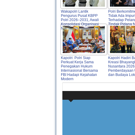
Wakapolri Lantik
Polri Berkomit
Pengurus Pusat KBPP
Tidak Ada Impun
Polri 2026–2031, Awali
Terhadap Pelan
Konsolidasi Organisasi
Tindak Pidana 
Nasional
Kapolri: Polri Siap
Kapolri Hadiri B
Perkuat Kerja Sama
Kreasi Bhayang
Penegakan Hukum
Nusantara 2026,
Internasional Bersama
Pemberdayaan
FBI Hadapi Kejahatan
dan Budaya Lok
Modern