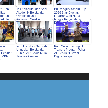
men Dan
Tes Komputer dan Soal
Bulutangkis Kapolri Cup
itas
Akademik Berstandar
2026 Siap Digelar,
ggaran
Olimpiade Jadi
Libatkan Atlet Muda
Narkoba
Kebaruan Seleksi
hingga Penyandang
Taruna Akpol 2026
Disabilitas
azar
Polri Hadirkan Sekolah
Polri Gelar Training of
kari
Unggulan Berstandar
Trainers Program Paham
 Perkuat
Dunia, 297 Siswa Mulai
AI, Perkuat Literasi
 UMKM
Tempati Kampus
Digital Pelajar
al