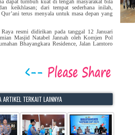
a dapat tumbuh kuat di tengah masyarakat bila
an keikhlasan; dari tempat sederhana inilah,
Qur’ani terus menyala untuk masa depan yang
Raya resmi didirikan pada tanggal 12 Januari
smian Masjid Natabel Jannah oleh Komjen Pol
umahan Bhayangkara Residence, Jalan Lamtoro
 ARTIKEL TERKAIT LAINNYA