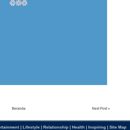
Beranda
Next Post »
rtainment
|
Lifestyle
|
Relationship
|
Health
|
Inspiring
|
Site Map