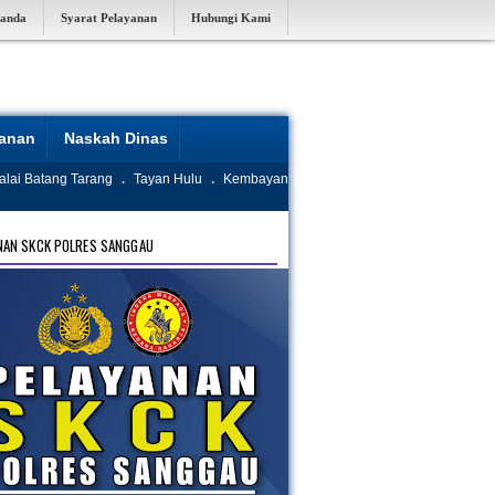
randa
Syarat Pelayanan
Hubungi Kami
yanan
Naskah Dinas
alai Batang Tarang
.
Tayan Hulu
.
Kembayan
NAN SKCK POLRES SANGGAU