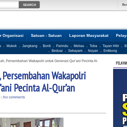
Be
r Organisasi
Satuan - Satuan
Laporan Masyarakat
Pela
s
.
Mukok
.
Jangkang
.
Bonti
.
Parindu
.
Meliau
.
Toba
.
Tayan Hilir
.
B
.
Beduai
.
Sekayam
.
Noyan
.
Entikong
ah, Persembahan Wakapolri untuk Generasi Qur’ani Pecinta Al-
PELAYA
, Persembahan Wakapolri
ani Pecinta Al-Qur’an
 |
No comments