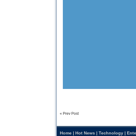
« Prev Post
Home
|
Hot News
|
Technology
|
Ente