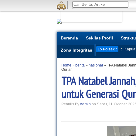
Beranda
Sekilas Profil
Struktu
15 Polsek :
:
Kapua
Zona Integritas
Home
»
berita
»
nasional
»
TPA Natabel Jann
Qur’an
TPA Natabel Jannah
untuk Generasi Qur’
Penulis By
Admin
on Sabtu, 11 Oktober 2025