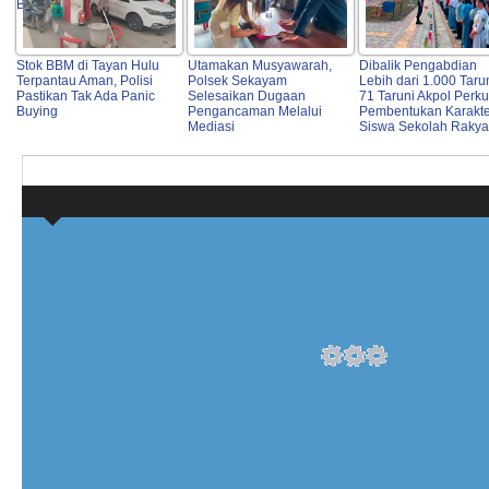
Berkualitas
Stok BBM di Tayan Hulu
Utamakan Musyawarah,
Dibalik Pengabdian
Terpantau Aman, Polisi
Polsek Sekayam
Lebih dari 1.000 Taru
Pastikan Tak Ada Panic
Selesaikan Dugaan
71 Taruni Akpol Perku
Buying
Pengancaman Melalui
Pembentukan Karakte
Mediasi
Siswa Sekolah Rakya