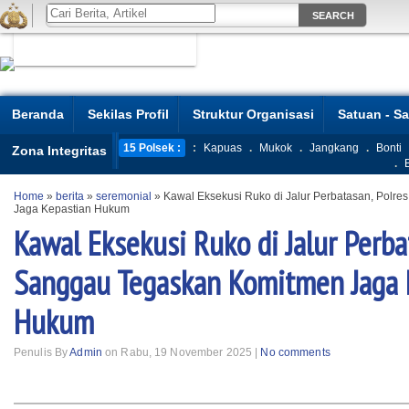
Beranda
Sekilas Profil
Struktur Organisasi
Satuan - S
15 Polsek :
:
Kapuas
.
Mukok
.
Jangkang
.
Bonti
Zona Integritas
.
Home
»
berita
»
seremonial
»
Kawal Eksekusi Ruko di Jalur Perbatasan, Polr
Jaga Kepastian Hukum
Kawal Eksekusi Ruko di Jalur Perba
Sanggau Tegaskan Komitmen Jaga 
Hukum
Penulis By
Admin
on Rabu, 19 November 2025 |
No comments