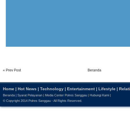
« Prev Post
Beranda
Home
|
Hot News
|
Technology
|
Entertainment
|
Lifestyle
|
Relat
Beranda
|
Syarat Pelayanan
|
Media Center Polres Sanggau
|
Hubungi Kami
|
© Copyright 2014
Polres Sanggau
- All Rights Reserved.