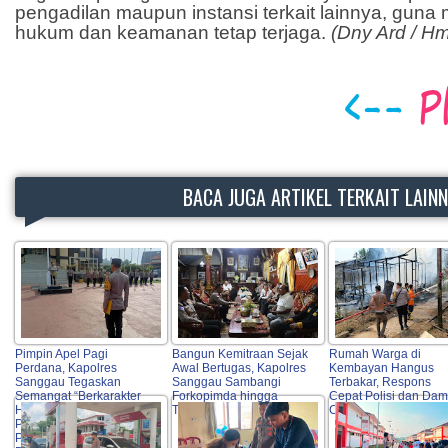
pengadilan maupun instansi terkait lainnya, guna
hukum dan keamanan tetap terjaga.
(Dny Ard / H
BACA JUGA ARTIKEL TERKAIT LAIN
Pimpin Apel Pagi
Bangun Kemitraan Sejak
Rumah Warga di
Perdana, Kapolres
Awal Bertugas, Kapolres
Kembayan Hangus
Sanggau Tegaskan
Sanggau Sambangi
Terbakar, Respons
Semangat “Berkarakter
Forkopimda hingga
Cepat Polisi dan Dam
HEBAT” serta Dorong
Tokoh Adat
Cegah Api Meluas
Profesionalisme dan
Pelayanan Publik