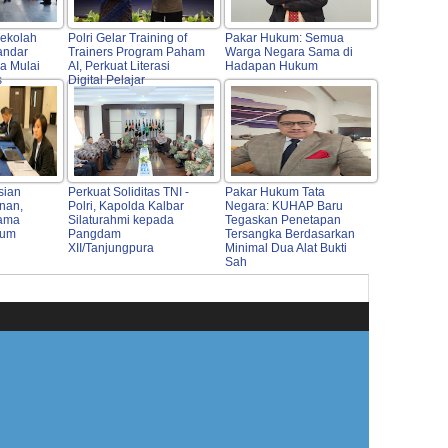
Sekolah
Polri Gelar Training of
Pakar Hukum: Semua
andar
Trainers Program Paham
Warga Negara Sama di
a Mulai
AI, Perkuat Literasi
Hadapan Hukum
s
Digital Pelajar
sian
Perkuat Soliditas TNI -
Pakar Hukum Tata
nan,
Polri, Kapolda Kalbar
Negara: KUHAP Baru
Sama
Silaturahmi kepada
Tegaskan Penetapan
kum
Pangdam
Tersangka Berdasarkan
XII/Tanjungpura
Minimal Dua Alat Bukti
Sah