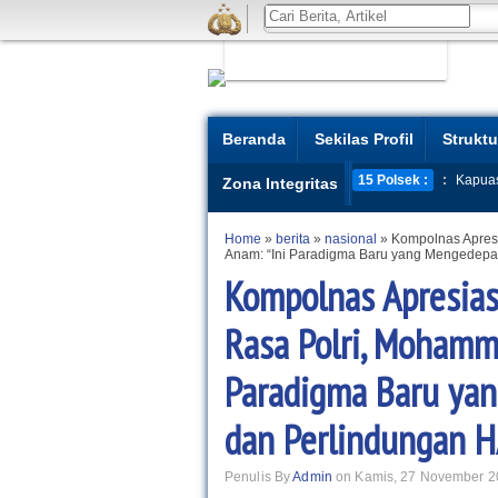
Beranda
Sekilas Profil
Struktu
15 Polsek :
:
Kapua
Zona Integritas
Home
»
berita
»
nasional
»
Kompolnas Apres
Anam: “Ini Paradigma Baru yang Mengedep
Kompolnas Apresias
Rasa Polri, Mohamm
Paradigma Baru ya
dan Perlindungan 
Penulis By
Admin
on Kamis, 27 November 2