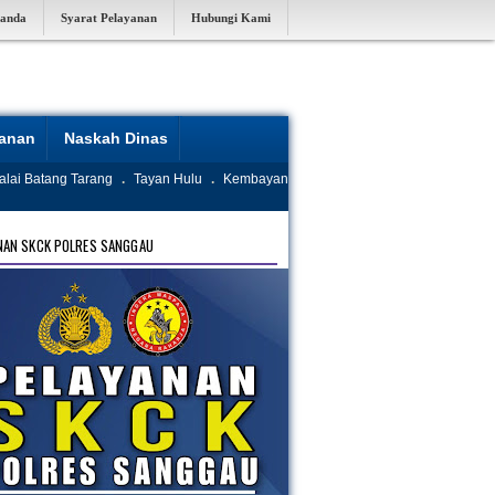
randa
Syarat Pelayanan
Hubungi Kami
yanan
Naskah Dinas
alai Batang Tarang
.
Tayan Hulu
.
Kembayan
NAN SKCK POLRES SANGGAU