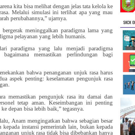
arena kita bisa melihat dengan jelas tata kelola ke
sa. Melalui simulasi ini terlihat apa yang mau
arah perubahannya,” ujarnya.
SKCK O
g bergerak meninggalkan paradigma lama yang
digma pelayanan yang lebih humanis.
dari paradigma yang lalu menjadi paradigma
h bagaimana memastikan perlindungan bagi
enekankan bahwa penanganan unjuk rasa harus
dua aspek penting: keselamatan pengunjuk rasa
gan.
ra memastikan pengunjuk rasa itu damai dan
personel tetap aman. Keseimbangan ini penting
a ke depan bisa lebih baik,” tegasnya.
alu, Anam mengingatkan bahwa sebagian besar
n kepada instansi pemerintah lain, bukan kepada
enanganan unjuk rasa tidak bisa dibebankan hanya