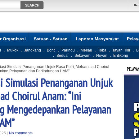
Be
r Organisasi
Satuan - Satuan
Laporan Masyarakat
Pela
s
.
Mukok
.
Jangkang
.
Bonti
.
Parindu
.
Meliau
.
Toba
.
Tayan Hilir
.
B
.
Beduai
.
Sekayam
.
Noyan
.
Entikong
iasi Simulasi Penanganan Unjuk Rasa Polri, Mohammad Choirul
PELAYA
ankan Pelayanan dan Perlindungan HAM”
i Simulasi Penanganan Unjuk
ad Choirul Anam: “Ini
ng Mengedepankan Pelayanan
HAM”
025 |
No comments