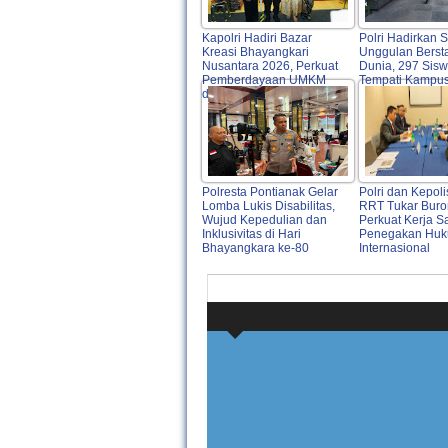
Kapolri Hadiri Bazar
Polri Hadirkan 
Kreasi Bhayangkari
Unggulan Berst
Nusantara 2026, Perkuat
Dunia, 297 Sisw
Pemberdayaan UMKM
Tempati Kampu
dan Budaya Lokal
Polresta Pontianak Gelar
Polri dan Kepoli
Lomba Lukis Disabilitas,
RRT Tukar Buro
Wujud Kepedulian dan
Perkuat Kerja 
Inklusivitas di Hari
Penegakan Hu
Bhayangkara ke-80
Internasional