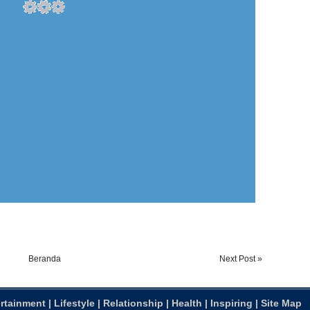
Beranda
Next Post »
rtainment
|
Lifestyle
|
Relationship
|
Health
|
Inspiring
|
Site Map