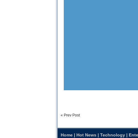
« Prev Post
Home
|
Hot News
|
Technology
|
Ente