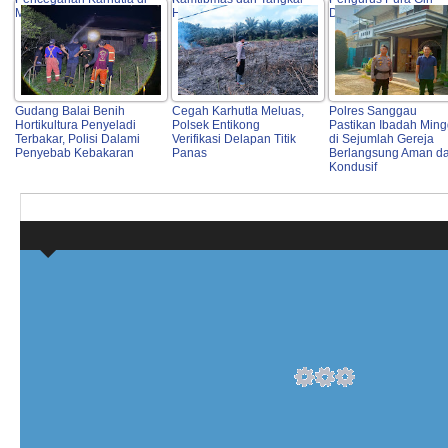
Mukok
Hoaks
Dewata Mandala Dwi
Gudang Balai Benih
Cegah Karhutla Meluas,
Polres Sanggau
Hortikultura Penyeladi
Polsek Entikong
Pastikan Ibadah Min
Terbakar, Polisi Dalami
Verifikasi Delapan Titik
di Sejumlah Gereja
Penyebab Kebakaran
Panas
Berlangsung Aman d
Kondusif