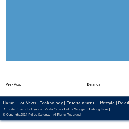
« Prev Post
Beranda
Home
|
Hot News
|
Technology
|
Entertainment
|
Lifestyle
|
Relat
Beranda
|
Syarat Pelayanan
|
Media Center Polres Sanggau
|
Hubungi Kami
|
© Copyright 2014
Polres Sanggau
- All Rights Reserved.