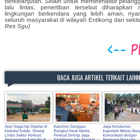
berkelanjutan. Selain untuk meminimalisir pelan
lalu lintas, penertiban tersebut diharapka
lingkungan berkendara yang lebih aman, nyam
seluruh masyarakat di wilayah Entikong dan seki
Res Sgu)
BACA JUGA ARTIKEL TERKAIT LAIN
Apel Siaga Api Digelar di
Kapolres Sanggau
Jaga Kerukunan,
Kedukul Estate, Sinergi
Rangkul Awak Media,
Kapolsek Meliau Ban
Lintas Sektor Perkuat
Perkuat Sinergi Jaga
Komunikasi dengan
Pencegahan Karhutla di
Kamtibmas dan Tangkal
Pengurus Pura Giri