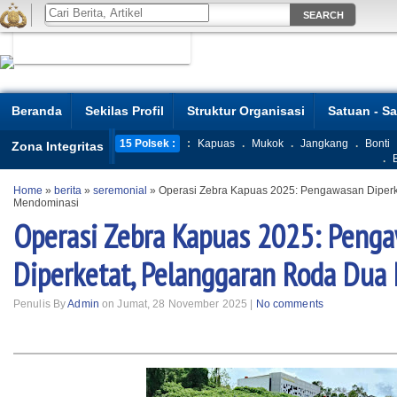
Beranda
Sekilas Profil
Struktur Organisasi
Satuan - S
15 Polsek :
:
Kapuas
.
Mukok
.
Jangkang
.
Bonti
Zona Integritas
.
Home
»
berita
»
seremonial
»
Operasi Zebra Kapuas 2025: Pengawasan Diperk
Mendominasi
Operasi Zebra Kapuas 2025: Peng
Diperketat, Pelanggaran Roda Dua
Penulis By
Admin
on Jumat, 28 November 2025 |
No comments