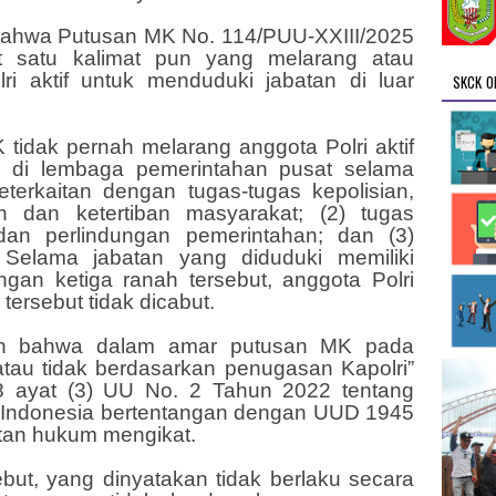
bahwa Putusan MK No. 114/PUU-XXIII/2025
t satu kalimat pun yang melarang atau
i aktif untuk menduduki jabatan di luar
SKCK O
 tidak pernah melarang anggota Polri aktif
tu di lembaga pemerintahan pusat selama
keterkaitan dengan tugas-tugas kepolisian,
n dan ketertiban masyarakat; (2) tugas
an perlindungan pemerintahan; dan (3)
Selama jabatan yang diduduki memiliki
gan ketiga ranah tersebut, anggota Polri
tersebut tidak dicabut.
an bahwa dalam amar putusan MK pada
atau tidak berdasarkan penugasan Kapolri”
8 ayat (3) UU No. 2 Tahun 2022 tentang
k Indonesia bertentangan dengan UUD 1945
tan hukum mengikat.
ut, yang dinyatakan tidak berlaku secara