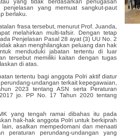
“atau yang tidak berdasarkan penugasan
am penjelasan yang memuat sangkut-paut
p berlaku.
alan frasa tersebut, menurut Prof. Juanda,
pat melahirkan multi-tafsir. Dengan tetap
 pada Penjelasan Pasal 28 ayat (3) UU No. 2
tidak akan menghilangkan peluang dan hak
untuk menduduki jabatan tertentu di luar
an tersebut memiliki kaitan dengan tugas
askan di atas.
an tertentu bagi anggota Polri aktif diatur
an perundang-undangan terkait kepegawaian,
ahun 2023 tentang ASN serta Peraturan
2017 jo. PP No. 17 Tahun 2020 tentang
 MK yang tengah ramai dibahas itu pada
kan hak-hak anggota Polri untuk berkiprah
n lain, asalkan mempedomani dan menaati
an peraturan perundang-undangan yang