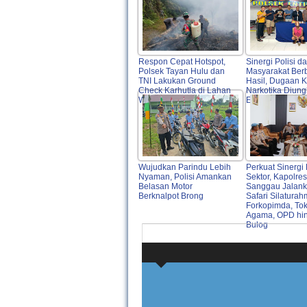
Respon Cepat Hotspot,
Sinergi Polisi d
Polsek Tayan Hulu dan
Masyarakat Ber
TNI Lakukan Ground
Hasil, Dugaan 
Check Karhutla di Lahan
Narkotika Diung
Warga
Entikong
Wujudkan Parindu Lebih
Perkuat Sinergi 
Nyaman, Polisi Amankan
Sektor, Kapolres
Belasan Motor
Sanggau Jalan
Berknalpot Brong
Safari Silaturah
Forkopimda, To
Agama, OPD hi
Bulog