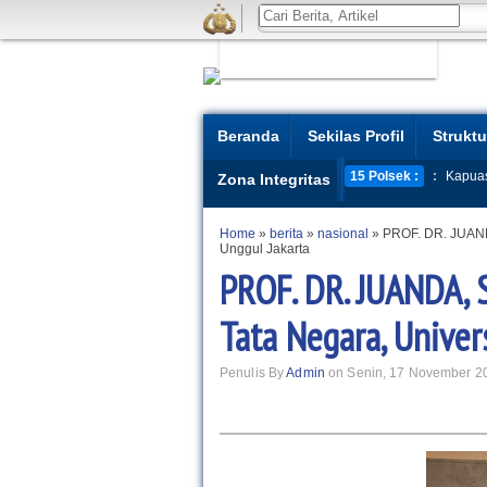
Beranda
Sekilas Profil
Struktu
15 Polsek :
:
Kapua
Zona Integritas
Home
»
berita
»
nasional
»
PROF. DR. JUANDA
Unggul Jakarta
PROF. DR. JUANDA, 
Tata Negara, Univer
Penulis By
Admin
on Senin, 17 November 2