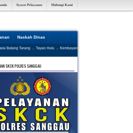
randa
Syarat Pelayanan
Hubungi Kami
yanan
Naskah Dinas
alai Batang Tarang
.
Tayan Hulu
.
Kembayan
NAN SKCK POLRES SANGGAU