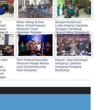
an
Motor Hilang di Area
Bangun Kolaborasi
buah
Mess, Polsek Kapuas
Lintas Instansi, Kapolres
Kasus
Bergerak Cepat
Sanggau Sambangi
kap di
Amankan Terduga
Seluruh Mitra Strategis di
Pelaku
Entikong
Lintas
Polri Perkuat Kapasitas
Kapolri: Jaga Semangat
Personel Hadapi Modus
Hoegeng, Lahirkan
kan
Love Scamming yang
Hoegeng-Hoegeng
mi ke
Kian Kompleks
Berikutnya
koh
ngga