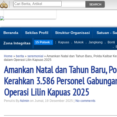
Beranda
Sekilas Profil
Struktur Organisasi
Satuan - S
15 Polsek :
:
Kapuas
.
Mukok
.
Jangkang
.
Bonti
Zona Integritas
.
Home
»
berita
»
seremonial
»
Amankan Natal dan Tahun Baru, Polda Kalbar K
dalam Operasi Lilin Kapuas 2025
Amankan Natal dan Tahun Baru, Po
Kerahkan 3.586 Personel Gabunga
Operasi Lilin Kapuas 2025
Penulis By
Admin
on Jumat, 19 Desember 2025 |
No comments