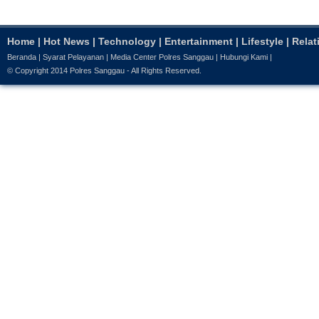
Home
|
Hot News
|
Technology
|
Entertainment
|
Lifestyle
|
Relat
Beranda
|
Syarat Pelayanan
|
Media Center Polres Sanggau
|
Hubungi Kami
|
© Copyright 2014
Polres Sanggau
- All Rights Reserved.