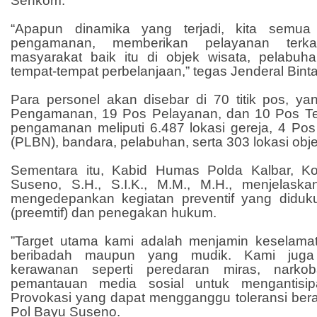
Senkom.”
“Apapun dinamika yang terjadi, kita semua
pengamanan, memberikan pelayanan terkait
masyarakat baik itu di objek wisata, pelabu
tempat-tempat perbelanjaan,” tegas Jenderal Bint
Para personel akan disebar di 70 titik pos, yan
Pengamanan, 19 Pos Pelayanan, dan 10 Pos Te
pengamanan meliputi 6.487 lokasi gereja, 4 Pos
(PLBN), bandara, pelabuhan, serta 303 lokasi obje
Sementara itu, Kabid Humas Polda Kalbar, K
Suseno, S.H., S.I.K., M.M., M.H., menjelask
mengedepankan kegiatan preventif yang diduku
(preemtif) dan penegakan hukum.
”Target utama kami adalah menjamin keselama
beribadah maupun yang mudik. Kami juga
kerawanan seperti peredaran miras, narkob
pemantauan media sosial untuk mengantisi
Provokasi yang dapat mengganggu toleransi ber
Pol Bayu Suseno.