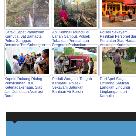
Gerak Cepat Padamkan
Api Kembali Muncul di
Polsek Sekayam
Karhutla, Sat Samapta
Lahan Gambut, Polsek
Pastikan Personel da
Polres Sanggau
Toba dan Perusahaan
Peralatan Siap Hadap
Bersama Tim Gabungan
Bergerak Padamkan
Ancaman Karhutla
Turun ke Lokasi
Karhutla
Kapolri Dukung Dialog
Peduli Warga di Tengah
Dari Apel Siaga,
Penyusunan RUU
Kemarau, Polsek
Entikong Satukan
Ketenagakerjaan, Siap
Sekayam Salurkan
Langkah Lindungi
Jadi Jembatan Aspirasi
Bantuan Air Bersih
Lingkungan dari
Buruh
Karhutla