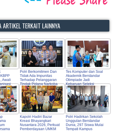
 ARTIKEL TERKAIT LAINNYA
k
Polri Berkomitmen Dan
Tes Komputer dan Soal
t KBPP
Tidak Ada Impunitas
Akademik Berstandar
, Awali
Terhadap Pelanggaran
Olimpiade Jadi
anisasi
Tindak Pidana Narkoba
Kebaruan Seleksi
Taruna Akpol 2026
ap
Kapolri Hadiri Bazar
Polri Hadirkan Sekolah
Sama
Kreasi Bhayangkari
Unggulan Berstandar
kum
Nusantara 2026, Perkuat
Dunia, 297 Siswa Mulai
ersama
Pemberdayaan UMKM
Tempati Kampus