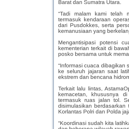
Barat dan Sumatra Utara.
“Tadi malam kami telah 
termasuk kendaraan operasi
dari Pusdokkes, serta pers
kemanusiaan yang berkelanju
Mengantisipasi potensi 
kementerian terkait di ba
posko bersama untuk memant
“Informasi cuaca dibagikan
ke seluruh jajaran saat lat
ekstrem dan bencana hidromet
Terkait lalu lintas, Astama
kemacetan, khususnya di 
termasuk ruas jalan tol. S
disimulasikan berdasarkan t
Korlantas Polri dan Polda jaj
“Koordinasi sudah kita latih
dan beberapa wilayah rawan