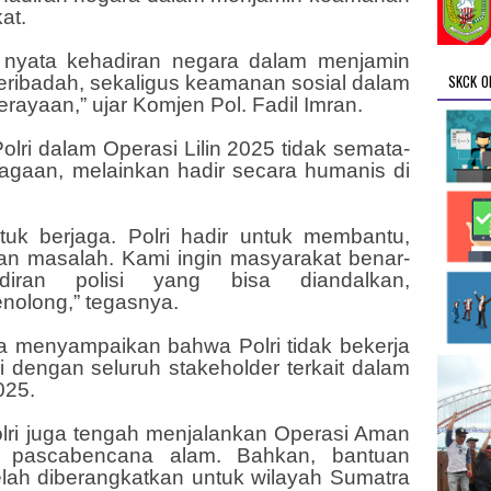
at.
k nyata kehadiran negara dalam menjamin
SKCK O
beribadah, sekaligus keamanan sosial dalam
yaan,” ujar Komjen Pol. Fadil Imran.
lri dalam Operasi Lilin 2025 tidak semata-
agaan, melainkan hadir secara humanis di
ntuk berjaga. Polri hadir untuk membantu,
n masalah. Kami ingin masyarakat benar-
iran polisi yang bisa diandalkan,
nolong,” tegasnya.
ga menyampaikan bahwa Polri tidak bekerja
gi dengan seluruh stakeholder terkait dalam
025.
lri juga tengah menjalankan Operasi Aman
 pascabencana alam. Bahkan, bantuan
lah diberangkatkan untuk wilayah Sumatra