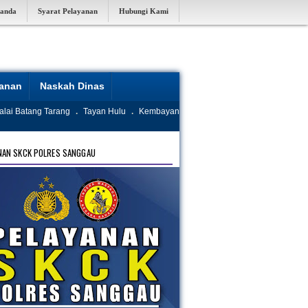
randa
Syarat Pelayanan
Hubungi Kami
yanan
Naskah Dinas
alai Batang Tarang
.
Tayan Hulu
.
Kembayan
NAN SKCK POLRES SANGGAU