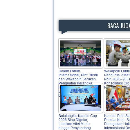
BACA JUGA
Dalam Forum
Wakapolri Lanti
Internasional, Prof. Yusril
Pengurus Pusa
dan Wakapolri Serukan
Polri 2026–2031
Penguatan Kerangka
Konsolidasi Org
Hukum Global untuk
Nasional
Lindungi Perempuan
dan Anak dari TPPO
Bulutangkis Kapolri Cup
Kapolri: Polri Si
2026 Siap Digelar,
Perkuat Kerja 
Libatkan Atlet Muda
Penegakan Hu
hingga Penyandang
Internasional B