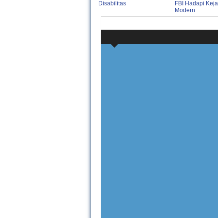
Disabilitas
FBI Hadapi Kej
Modern