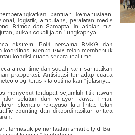
memberangkatkan bantuan kemanusiaan,
onal, logistik, ambulans, peralatan medis
onel Brimob dan Samapta. Ini adalah misi
tan, bukan sekali jalan,” ungkapnya.
cuaca ekstrem, Polri bersama BMKG dan
wah koordinasi Menko PMK telah membentuk
au kondisi cuaca secara real time.
 secara real time dan sudah kami sampaikan
ihan praoperasi. Antisipasi terhadap cuaca
eorologi terus kita optimalkan,” jelasnya.
Ops menyebut terdapat sejumlah titik rawan
jalur selatan dan wilayah Jawa Timur,
eluruh skenario rekayasa lalu lintas telah
raffic counting dan dikoordinasikan antara
aran.
kan, termasuk pemanfaatan smart city di Bali
 macet lainnya,” tambahnya.