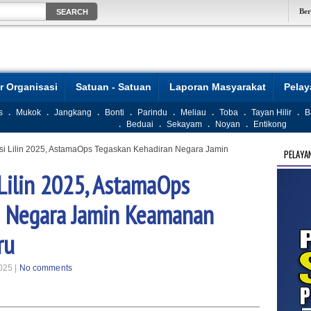
Be
r Organisasi
Satuan - Satuan
Laporan Masyarakat
Pela
s
.
Mukok
.
Jangkang
.
Bonti
.
Parindu
.
Meliau
.
Toba
.
Tayan Hilir
.
B
.
Beduai
.
Sekayam
.
Noyan
.
Entikong
asi Lilin 2025, AstamaOps Tegaskan Kehadiran Negara Jamin
PELAYA
 Lilin 2025, AstamaOps
n Negara Jamin Keamanan
ru
025 |
No comments