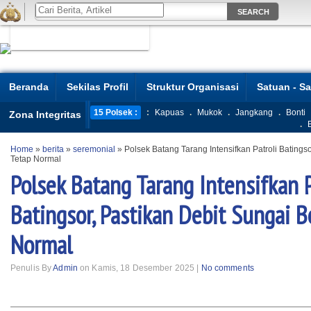
Beranda
Sekilas Profil
Struktur Organisasi
Satuan - S
15 Polsek :
:
Kapuas
.
Mukok
.
Jangkang
.
Bonti
Zona Integritas
.
Home
»
berita
»
seremonial
»
Polsek Batang Tarang Intensifkan Patroli Batings
Tetap Normal
Polsek Batang Tarang Intensifkan P
Batingsor, Pastikan Debit Sungai B
Normal
Penulis By
Admin
on Kamis, 18 Desember 2025 |
No comments