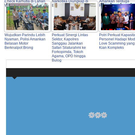
Check Karhutla di Lahan
Narkotika Diungkap di
Amankan Terduga
Warga
Entikong
Pelaku
Wujudkan Parindu Lebih
Perkuat Sinergi Lintas
Polri Perkuat Kapasit
Nyaman, Polisi Amankan
Sektor, Kapolres
Personel Hadapi Mo
Belasan Motor
Sanggau Jalankan
Love Scamming yang
Berknalpot Brong
Safari Silaturahmi ke
Kian Kompleks
Forkopimda, Tokoh
Agama, OPD hingga
Bulog