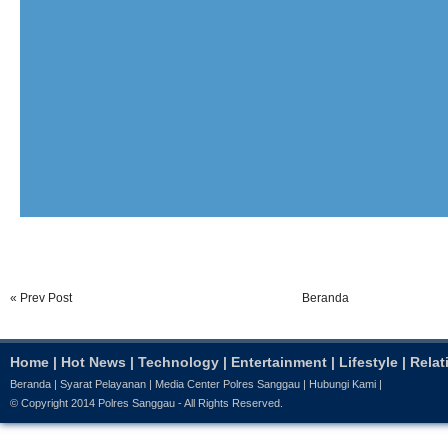
« Prev Post
Beranda
Home
|
Hot News
|
Technology
|
Entertainment
|
Lifestyle
|
Relat
Beranda
|
Syarat Pelayanan
|
Media Center Polres Sanggau
|
Hubungi Kami
|
© Copyright 2014
Polres Sanggau
- All Rights Reserved.