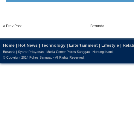
« Prev Post
Beranda
Home
|
Hot News
|
Technology
|
Entertainment
|
Lifestyle
|
Relat
Beranda
|
Syarat Pelayanan
|
Media Center Polres Sanggau
|
Hubungi Kami
|
© Copyright 2014
Polres Sanggau
- All Rights Reserved.