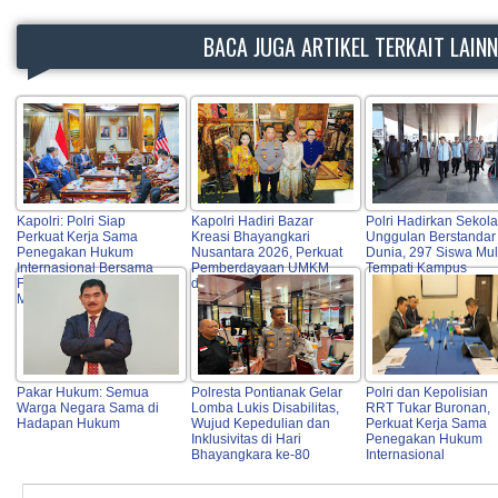
BACA JUGA ARTIKEL TERKAIT LAIN
Kapolri: Polri Siap
Kapolri Hadiri Bazar
Polri Hadirkan Sekol
Perkuat Kerja Sama
Kreasi Bhayangkari
Unggulan Berstandar
Penegakan Hukum
Nusantara 2026, Perkuat
Dunia, 297 Siswa Mul
Internasional Bersama
Pemberdayaan UMKM
Tempati Kampus
FBI Hadapi Kejahatan
dan Budaya Lokal
Modern
Pakar Hukum: Semua
Polresta Pontianak Gelar
Polri dan Kepolisian
Warga Negara Sama di
Lomba Lukis Disabilitas,
RRT Tukar Buronan,
Hadapan Hukum
Wujud Kepedulian dan
Perkuat Kerja Sama
Inklusivitas di Hari
Penegakan Hukum
Bhayangkara ke-80
Internasional