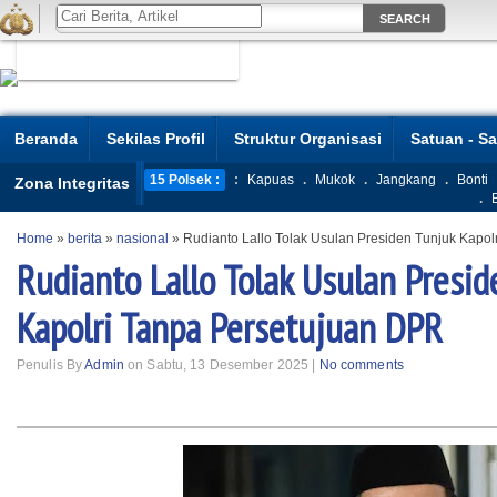
Beranda
Sekilas Profil
Struktur Organisasi
Satuan - S
15 Polsek :
:
Kapuas
.
Mukok
.
Jangkang
.
Bonti
Zona Integritas
.
Home
»
berita
»
nasional
»
Rudianto Lallo Tolak Usulan Presiden Tunjuk Kapo
Rudianto Lallo Tolak Usulan Presi
Kapolri Tanpa Persetujuan DPR
Penulis By
Admin
on Sabtu, 13 Desember 2025 |
No comments