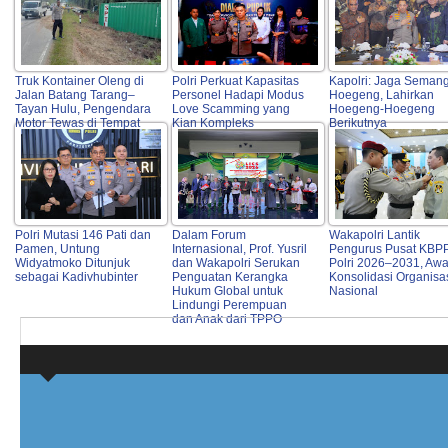
Truk Kontainer Oleng di
Polri Perkuat Kapasitas
Kapolri: Jaga Seman
Jalan Batang Tarang–
Personel Hadapi Modus
Hoegeng, Lahirkan
Tayan Hulu, Pengendara
Love Scamming yang
Hoegeng-Hoegeng
Motor Tewas di Tempat
Kian Kompleks
Berikutnya
Polri Mutasi 146 Pati dan
Dalam Forum
Wakapolri Lantik
Pamen, Untung
Internasional, Prof. Yusril
Pengurus Pusat KBP
Widyatmoko Ditunjuk
dan Wakapolri Serukan
Polri 2026–2031, Awa
sebagai Kadivhubinter
Penguatan Kerangka
Konsolidasi Organisa
Hukum Global untuk
Nasional
Lindungi Perempuan
dan Anak dari TPPO