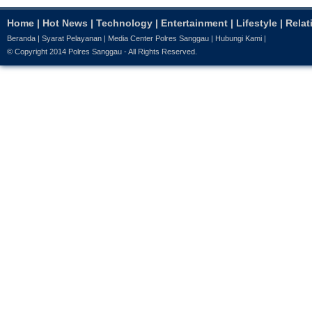
Home
|
Hot News
|
Technology
|
Entertainment
|
Lifestyle
|
Relat
Beranda
|
Syarat Pelayanan
|
Media Center Polres Sanggau
|
Hubungi Kami
|
© Copyright 2014
Polres Sanggau
- All Rights Reserved.