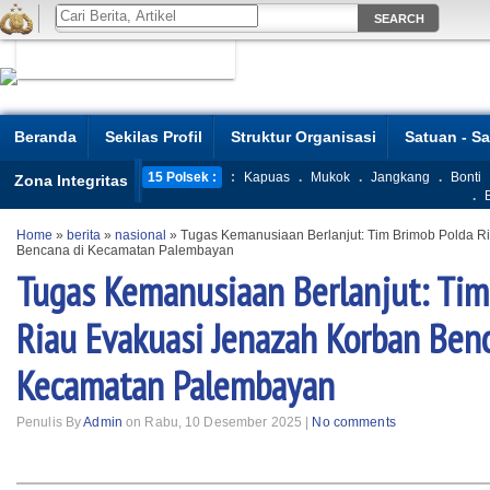
Beranda
Sekilas Profil
Struktur Organisasi
Satuan - S
15 Polsek :
:
Kapuas
.
Mukok
.
Jangkang
.
Bonti
Zona Integritas
.
Home
»
berita
»
nasional
»
Tugas Kemanusiaan Berlanjut: Tim Brimob Polda R
Bencana di Kecamatan Palembayan
Tugas Kemanusiaan Berlanjut: Tim
Riau Evakuasi Jenazah Korban Ben
Kecamatan Palembayan
Penulis By
Admin
on Rabu, 10 Desember 2025 |
No comments