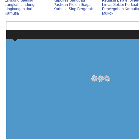
Entikong Satukan
Kapolres Sanggau
Kedukul Estate, Siner
Langkah Lindungi
Pastikan Pleton Siaga
Lintas Sektor Perkuat
Lingkungan dari
Karhutla Siap Bergerak
Pencegahan Karhutla
Karhutla
Mukok