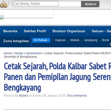
Beranda
Sekilas Profil
Struktur Organisasi
Satuan - S
15 Polsek :
:
Kapuas
.
Mukok
.
Jangkang
.
Bonti
Zona Integritas
.
Home
»
berita
»
seremonial
»
Cetak Sejarah, Polda Kalbar Sabet Rekor MURI
Serentak di Bengkayang
Cetak Sejarah, Polda Kalbar Sabet
Panen dan Pemipilan Jagung Seren
Bengkayang
Penulis By
Admin
on Kamis, 08 Januari 2026 |
No comments