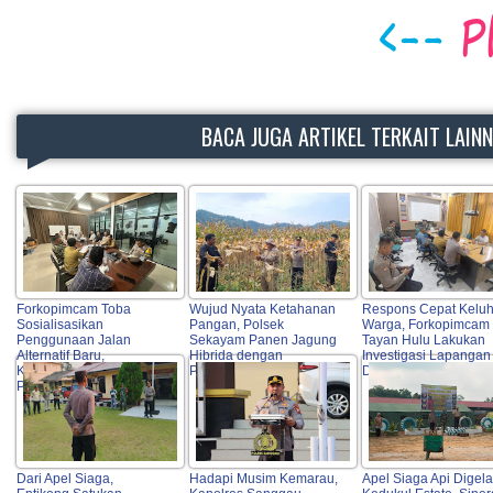
BACA JUGA ARTIKEL TERKAIT LAIN
Forkopimcam Toba
Wujud Nyata Ketahanan
Respons Cepat Kelu
Sosialisasikan
Pangan, Polsek
Warga, Forkopimcam
Penggunaan Jalan
Sekayam Panen Jagung
Tayan Hulu Lakukan
Alternatif Baru,
Hibrida dengan
Investigasi Lapangan 
Keselamatan Warga Jadi
Produktivitas Tinggi
DAS Lape
Prioritas Utama
Dari Apel Siaga,
Hadapi Musim Kemarau,
Apel Siaga Api Digela