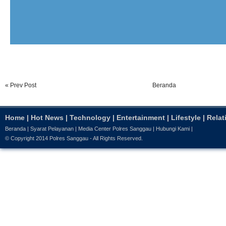
« Prev Post
Beranda
Home
|
Hot News
|
Technology
|
Entertainment
|
Lifestyle
|
Relat
Beranda
|
Syarat Pelayanan
|
Media Center Polres Sanggau
|
Hubungi Kami
|
© Copyright 2014
Polres Sanggau
- All Rights Reserved.