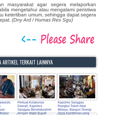
an masyarakat agar segera melaporkan
abila mengetahui atau mengalami peristiwa
u ketertiban umum, sehingga dapat segera
epat.
(Dny Ard / Humas Res Sgu)
 ARTIKEL TERKAIT LAINNYA
awarah,
Perkuat Kolaborasi
Kapolres Sanggau
m
Daerah, Kapolres
Rangkul Tokoh Adat
aan
Sanggau Bersilaturahmi
Melayu, Bangun Sinergi
elalui
dengan Wakil Bupati
Demi Kamtibmas yang