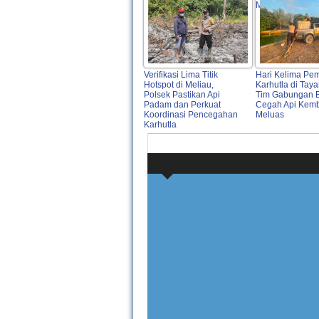
Mediasi
Verifikasi Lima Titik
Hari Kelima P
Hotspot di Meliau,
Karhutla di Tayan
Polsek Pastikan Api
Tim Gabungan B
Padam dan Perkuat
Cegah Api Kemb
Koordinasi Pencegahan
Meluas
Karhutla