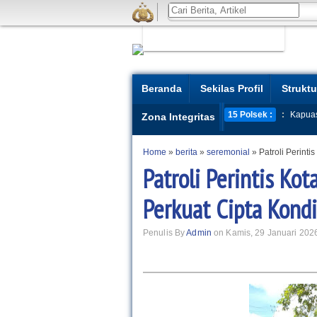
Beranda
Sekilas Profil
Struktu
15 Polsek :
:
Kapua
Zona Integritas
Home
»
berita
»
seremonial
»
Patroli Perint
Patroli Perintis Ko
Perkuat Cipta Kond
Penulis By
Admin
on Kamis, 29 Januari 202