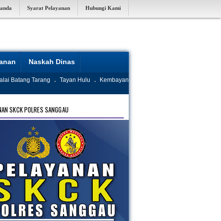
randa
Syarat Pelayanan
Hubungi Kami
yanan
Naskah Dinas
alai Batang Tarang
.
Tayan Hulu
.
Kembayan
NAN SKCK POLRES SANGGAU