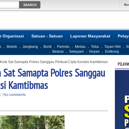
Be
r Organisasi
Satuan - Satuan
Laporan Masyarakat
Pela
s
.
Mukok
.
Jangkang
.
Bonti
.
Parindu
.
Meliau
.
Toba
.
Tayan Hilir
.
B
.
Beduai
.
Sekayam
.
Noyan
.
Entikong
is Kota Sat Samapta Polres Sanggau Perkuat Cipta Kondisi Kamtibmas
PELAYA
ta Sat Samapta Polres Sanggau
isi Kamtibmas
6 |
No comments