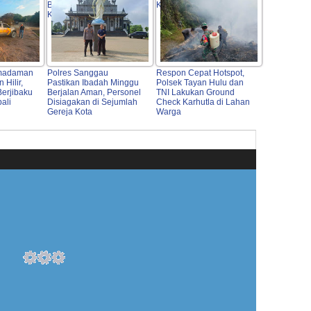
Bangun Sinergi untuk
Kondusif
Kamtibmas
emadaman
Polres Sanggau
Respon Cepat Hotspot,
 Hilir,
Pastikan Ibadah Minggu
Polsek Tayan Hulu dan
erjibaku
Berjalan Aman, Personel
TNI Lakukan Ground
ali
Disiagakan di Sejumlah
Check Karhutla di Lahan
Gereja Kota
Warga