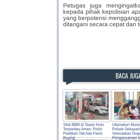
Petugas juga mengingatk
kepada pihak kepolisian ap
yang berpotensi menggangg
ditangani secara cepat dan t
BACA JUGA
Stok BBM di Tayan Hulu
Utamakan Musy
Terpantau Aman, Polisi
Polsek Sekaya
Pastikan Tak Ada Panic
Selesaikan Dug
Buying
Pengancaman M