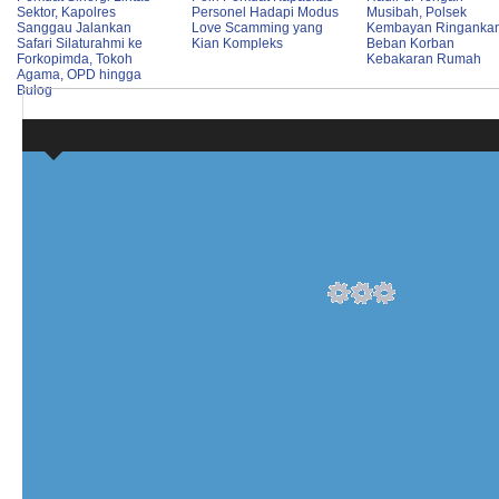
Sektor, Kapolres
Personel Hadapi Modus
Musibah, Polsek
Sanggau Jalankan
Love Scamming yang
Kembayan Ringanka
Safari Silaturahmi ke
Kian Kompleks
Beban Korban
Forkopimda, Tokoh
Kebakaran Rumah
Agama, OPD hingga
Bulog