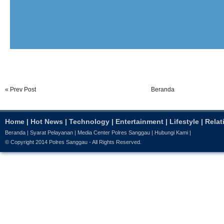
« Prev Post
Beranda
Home
|
Hot News
|
Technology
|
Entertainment
|
Lifestyle
|
Relat
Beranda
|
Syarat Pelayanan
|
Media Center Polres Sanggau
|
Hubungi Kami
|
© Copyright 2014
Polres Sanggau
- All Rights Reserved.