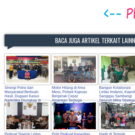
BACA JUGA ARTIKEL TERKAIT LAIN
Sinergi Polisi dan
Motor Hilang di Area
Bangun Kolaborasi
Masyarakat Berbuah
Mess, Polsek Kapuas
Lintas Instansi, Kapol
Hasil, Dugaan Kasus
Bergerak Cepat
Sanggau Sambangi
Narkotika Diungkap di
Amankan Terduga
Seluruh Mitra Strategi
Entikong
Pelaku
Entikong
Perkuat Sinergi Lintas
Polri Perkuat Kapasitas
Hadir di Tengah