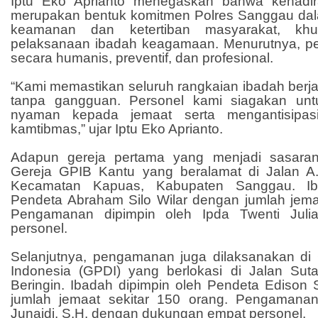
Iptu Eko Aprianto menegaskan bahwa kehadira
merupakan bentuk komitmen Polres Sanggau dala
keamanan dan ketertiban masyarakat, kh
pelaksanaan ibadah keagamaan. Menurutnya, p
secara humanis, preventif, dan profesional.
“Kami memastikan seluruh rangkaian ibadah berja
tanpa gangguan. Personel kami siagakan un
nyaman kepada jemaat serta mengantisipas
kamtibmas,” ujar Iptu Eko Aprianto.
Adapun gereja pertama yang menjadi sasara
Gereja GPIB Kantu yang beralamat di Jalan A. Y
Kecamatan Kapuas, Kabupaten Sanggau. Ib
Pendeta Abraham Silo Wilar dengan jumlah jemaa
Pengamanan dipimpin oleh Ipda Twenti Juli
personel.
Selanjutnya, pengamanan juga dilaksanakan di 
Indonesia (GPDI) yang berlokasi di Jalan Suta
Beringin. Ibadah dipimpin oleh Pendeta Edison 
jumlah jemaat sekitar 150 orang. Pengamanan
Junaidi, S.H, dengan dukungan empat personel.