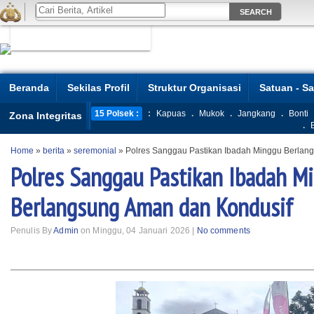
Beranda
Sekilas Profil
Struktur Organisasi
Satuan - S
15 Polsek :
:
Kapuas
.
Mukok
.
Jangkang
.
Bonti
Zona Integritas
.
Home
»
berita
»
seremonial
»
Polres Sanggau Pastikan Ibadah Minggu Berlan
Polres Sanggau Pastikan Ibadah M
Berlangsung Aman dan Kondusif
Penulis By
Admin
on Minggu, 04 Januari 2026 |
No comments