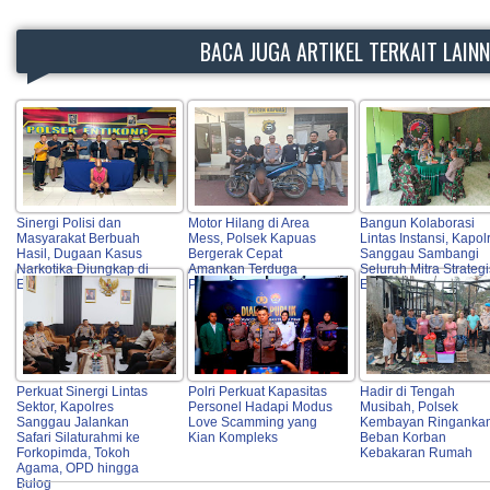
BACA JUGA ARTIKEL TERKAIT LAIN
Sinergi Polisi dan
Motor Hilang di Area
Bangun Kolaborasi
Masyarakat Berbuah
Mess, Polsek Kapuas
Lintas Instansi, Kapol
Hasil, Dugaan Kasus
Bergerak Cepat
Sanggau Sambangi
Narkotika Diungkap di
Amankan Terduga
Seluruh Mitra Strategi
Entikong
Pelaku
Entikong
Perkuat Sinergi Lintas
Polri Perkuat Kapasitas
Hadir di Tengah
Sektor, Kapolres
Personel Hadapi Modus
Musibah, Polsek
Sanggau Jalankan
Love Scamming yang
Kembayan Ringanka
Safari Silaturahmi ke
Kian Kompleks
Beban Korban
Forkopimda, Tokoh
Kebakaran Rumah
Agama, OPD hingga
Bulog