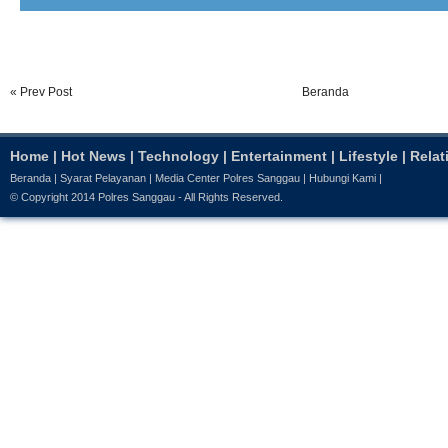
« Prev Post
Beranda
Home
|
Hot News
|
Technology
|
Entertainment
|
Lifestyle
|
Relat
Beranda
|
Syarat Pelayanan
|
Media Center Polres Sanggau
|
Hubungi Kami
|
© Copyright 2014
Polres Sanggau
- All Rights Reserved.