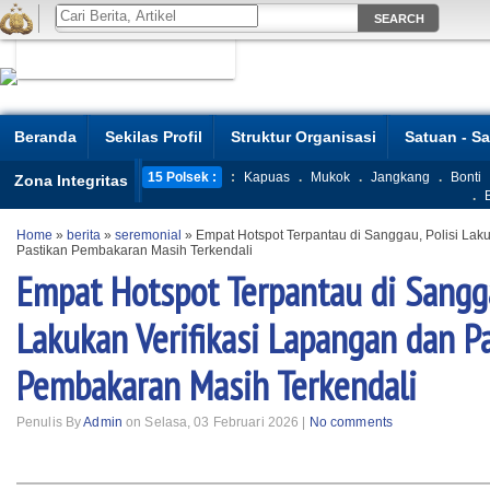
Beranda
Sekilas Profil
Struktur Organisasi
Satuan - S
15 Polsek :
:
Kapuas
.
Mukok
.
Jangkang
.
Bonti
Zona Integritas
.
Home
»
berita
»
seremonial
»
Empat Hotspot Terpantau di Sanggau, Polisi Lak
Pastikan Pembakaran Masih Terkendali
Empat Hotspot Terpantau di Sangga
Lakukan Verifikasi Lapangan dan P
Pembakaran Masih Terkendali
Penulis By
Admin
on Selasa, 03 Februari 2026 |
No comments