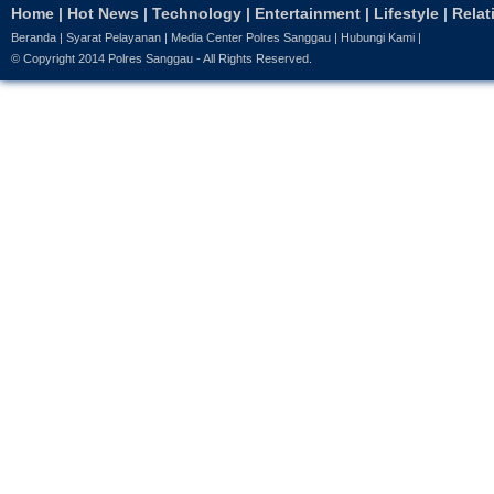
Home
|
Hot News
|
Technology
|
Entertainment
|
Lifestyle
|
Relat
Beranda
|
Syarat Pelayanan
|
Media Center Polres Sanggau
|
Hubungi Kami
|
© Copyright 2014
Polres Sanggau
- All Rights Reserved.