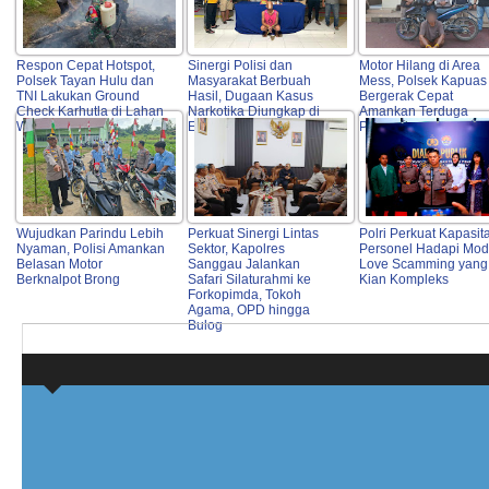
Respon Cepat Hotspot,
Sinergi Polisi dan
Motor Hilang di Area
Polsek Tayan Hulu dan
Masyarakat Berbuah
Mess, Polsek Kapuas
TNI Lakukan Ground
Hasil, Dugaan Kasus
Bergerak Cepat
Check Karhutla di Lahan
Narkotika Diungkap di
Amankan Terduga
Warga
Entikong
Pelaku
Wujudkan Parindu Lebih
Perkuat Sinergi Lintas
Polri Perkuat Kapasit
Nyaman, Polisi Amankan
Sektor, Kapolres
Personel Hadapi Mo
Belasan Motor
Sanggau Jalankan
Love Scamming yang
Berknalpot Brong
Safari Silaturahmi ke
Kian Kompleks
Forkopimda, Tokoh
Agama, OPD hingga
Bulog