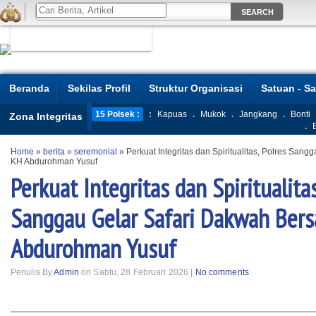
Beranda
Sekilas Profil
Struktur Organisasi
Satuan - S
15 Polsek :
:
Kapuas
.
Mukok
.
Jangkang
.
Bonti
Zona Integritas
.
Home
»
berita
»
seremonial
»
Perkuat Integritas dan Spiritualitas, Polres San
KH Abdurohman Yusuf
Perkuat Integritas dan Spiritualitas
Sanggau Gelar Safari Dakwah Ber
Abdurohman Yusuf
Penulis By
Admin
on Sabtu, 28 Februari 2026 |
No comments