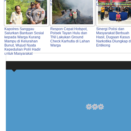
Asam
Liar Demi Keselamatan
Hibrida di Beduai
Masyarakat
Didampingi Polri
Kapolres Sanggau
Respon Cepat Hotspot,
Sinergi Polisi dan
Salurkan Bantuan Sosial
Polsek Tayan Hulu dan
Masyarakat Berbuah
kepada Warga Kurang
TNI Lakukan Ground
Hasil, Dugaan Kasus
Mampu di Kelurahan
Check Karhutla di Lahan
Narkotika Diungkap d
Bunut, Wujud Nyata
Warga
Entikong
Kepedulian Polri Hadir
untuk Masyarakat