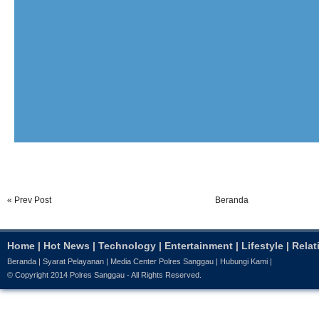
« Prev Post
Beranda
Home
|
Hot News
|
Technology
|
Entertainment
|
Lifestyle
|
Relat
Beranda
|
Syarat Pelayanan
|
Media Center Polres Sanggau
|
Hubungi Kami
|
© Copyright 2014
Polres Sanggau
- All Rights Reserved.