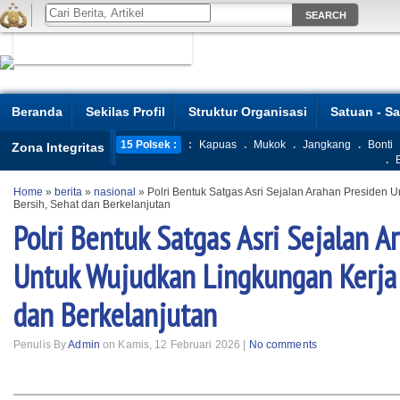
Beranda
Sekilas Profil
Struktur Organisasi
Satuan - S
15 Polsek :
:
Kapuas
.
Mukok
.
Jangkang
.
Bonti
Zona Integritas
.
Home
»
berita
»
nasional
»
Polri Bentuk Satgas Asri Sejalan Arahan Presiden 
Bersih, Sehat dan Berkelanjutan
Polri Bentuk Satgas Asri Sejalan A
Untuk Wujudkan Lingkungan Kerja 
dan Berkelanjutan
Penulis By
Admin
on Kamis, 12 Februari 2026 |
No comments