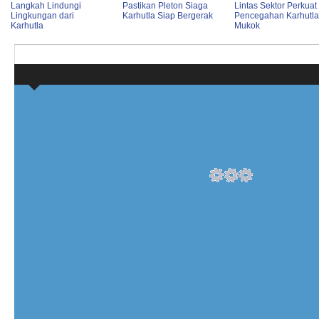
Langkah Lindungi
Pastikan Pleton Siaga
Lintas Sektor Perkuat
Lingkungan dari
Karhutla Siap Bergerak
Pencegahan Karhutla
Karhutla
Mukok