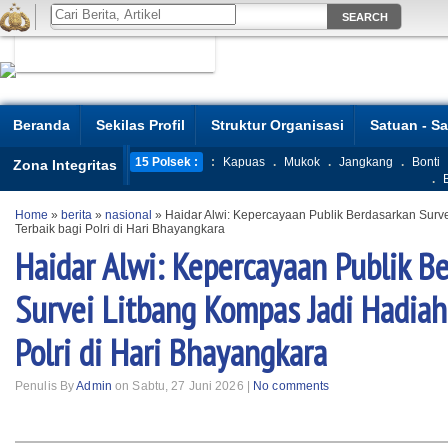
Beranda
Sekilas Profil
Struktur Organisasi
Satuan - S
15 Polsek :
:
Kapuas
.
Mukok
.
Jangkang
.
Bonti
Zona Integritas
.
Home
»
berita
»
nasional
»
Haidar Alwi: Kepercayaan Publik Berdasarkan Surv
Terbaik bagi Polri di Hari Bhayangkara
Haidar Alwi: Kepercayaan Publik B
Survei Litbang Kompas Jadi Hadiah
Polri di Hari Bhayangkara
Penulis By
Admin
on Sabtu, 27 Juni 2026 |
No comments