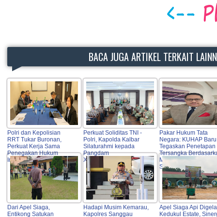
BACA JUGA ARTIKEL TERKAIT LAIN
Polri dan Kepolisian
Perkuat Soliditas TNI -
Pakar Hukum Tata
RRT Tukar Buronan,
Polri, Kapolda Kalbar
Negara: KUHAP Baru
Perkuat Kerja Sama
Silaturahmi kepada
Tegaskan Penetapan
Penegakan Hukum
Pangdam
Tersangka Berdasark
Internasional
XII/Tanjungpura
Minimal Dua Alat Bukt
Sah
Dari Apel Siaga,
Hadapi Musim Kemarau,
Apel Siaga Api Digela
Entikong Satukan
Kapolres Sanggau
Kedukul Estate, Siner