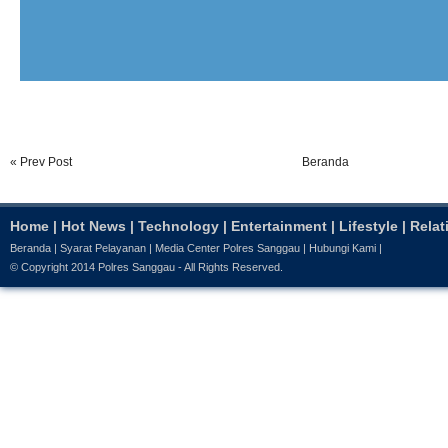
« Prev Post
Beranda
Home
|
Hot News
|
Technology
|
Entertainment
|
Lifestyle
|
Relat
Beranda
|
Syarat Pelayanan
|
Media Center Polres Sanggau
|
Hubungi Kami
|
© Copyright 2014
Polres Sanggau
- All Rights Reserved.